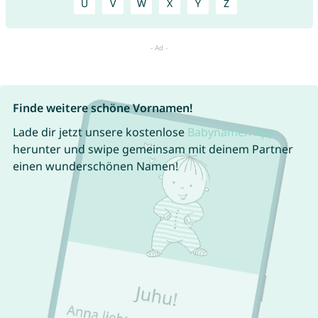
U
V
W
X
Y
Z
Finde weitere schöne Vornamen!
Lade dir jetzt unsere kostenlose
Babynamen App
herunter und swipe gemeinsam mit deinem Partner
einen wunderschönen Namen!