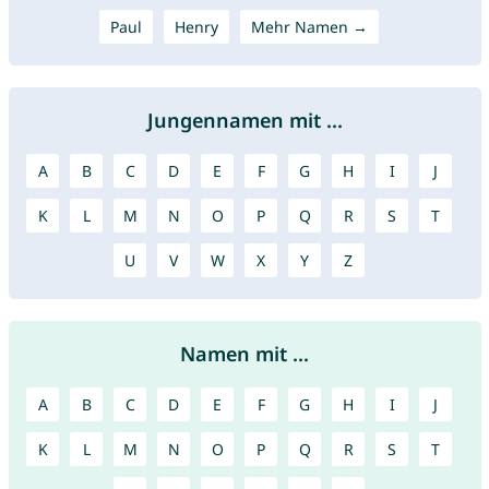
Paul
Henry
Mehr Namen →
Jungennamen mit ...
A
B
C
D
E
F
G
H
I
J
K
L
M
N
O
P
Q
R
S
T
U
V
W
X
Y
Z
Namen mit ...
A
B
C
D
E
F
G
H
I
J
K
L
M
N
O
P
Q
R
S
T