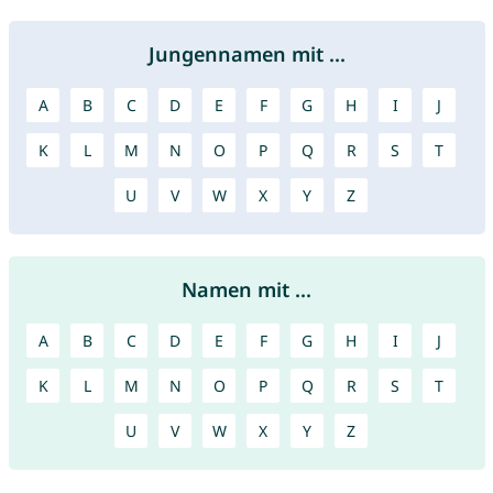
Jungennamen mit ...
A
B
C
D
E
F
G
H
I
J
K
L
M
N
O
P
Q
R
S
T
U
V
W
X
Y
Z
Namen mit ...
A
B
C
D
E
F
G
H
I
J
K
L
M
N
O
P
Q
R
S
T
U
V
W
X
Y
Z