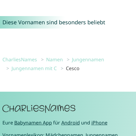
Diese Vornamen sind besonders beliebt
CharliesNames
Namen
Jungennamen
Jungennamen mit C
Cesco
Eure
Babynamen App
für
Android
und
iPhone
Vornamenlexikon:
Mädchennamen
,
Jungennamen
,