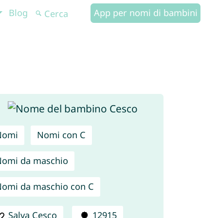
Blog
App per nomi di bambini
Nomi
Nomi con C
omi da maschio
omi da maschio con C
Salva Cesco
12915