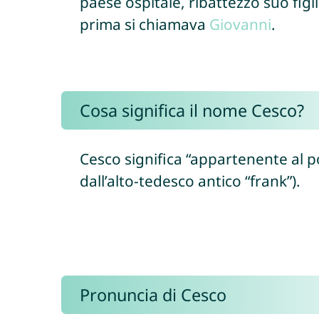
paese ospitale, ribattezzò suo figl
prima si chiamava
Giovanni
.
Cosa significa il nome Cesco?
Cesco significa “appartenente al po
dall’alto-tedesco antico “frank”).
Pronuncia di Cesco