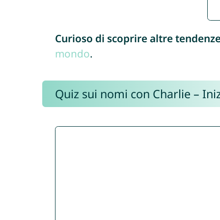
Curioso di scoprire altre tendenz
mondo
.
Quiz sui nomi con Charlie – Iniz