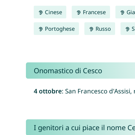
Cinese
Francese
Gia
Portoghese
Russo
S
Onomastico di Cesco
4 ottobre
: San Francesco d'Assisi,
I genitori a cui piace il nome 