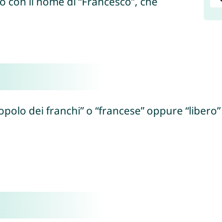
io con il nome di “Francesco”, che
polo dei franchi” o “francese” oppure “libero” 