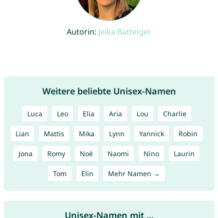
Autorin:
Jelka Batteiger
Weitere beliebte Unisex-Namen
Luca
Leo
Elia
Aria
Lou
Charlie
Lian
Mattis
Mika
Lynn
Yannick
Robin
Jona
Romy
Noé
Naomi
Nino
Laurin
Tom
Elin
Mehr Namen →
Unisex-Namen mit ...