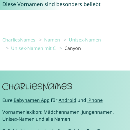
Diese Vornamen sind besonders beliebt
CharliesNames
Namen
Unisex-Namen
Unisex-Namen mit C
Canyon
Eure
Babynamen App
für
Android
und
iPhone
Vornamenlexikon:
Mädchennamen
,
Jungennamen
,
Unisex-Namen
und
alle Namen