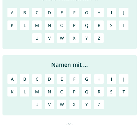
A
B
C
D
E
F
G
H
I
J
K
L
M
N
O
P
Q
R
S
T
U
V
W
X
Y
Z
Namen mit ...
A
B
C
D
E
F
G
H
I
J
K
L
M
N
O
P
Q
R
S
T
U
V
W
X
Y
Z