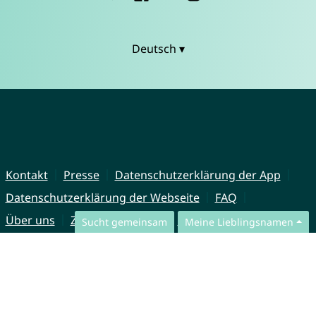
Deutsch ▾
Kontakt
Presse
Datenschutzerklärung der App
Datenschutzerklärung der Webseite
FAQ
Über uns
Zusammenarbeit
Impressum
Sucht gemeinsam
Meine Lieblingsnamen
© CharliesNames UG (haftungsbeschränkt)
Brahmsweg 6
85221 Dachau
Germany