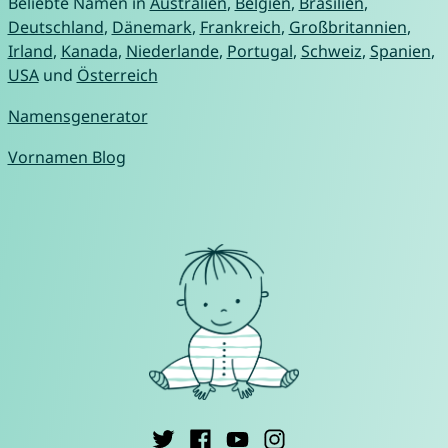
Beliebte Namen in
Australien
,
Belgien
,
Brasilien
,
Deutschland
,
Dänemark
,
Frankreich
,
Großbritannien
,
Irland
,
Kanada
,
Niederlande
,
Portugal
,
Schweiz
,
Spanien
,
USA
und
Österreich
Namensgenerator
Vornamen Blog