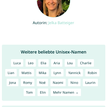
Autorin:
Jelka Batteiger
Weitere beliebte Unisex-Namen
Luca
Leo
Elia
Aria
Lou
Charlie
Lian
Mattis
Mika
Lynn
Yannick
Robin
Jona
Romy
Noé
Naomi
Nino
Laurin
Tom
Elin
Mehr Namen →