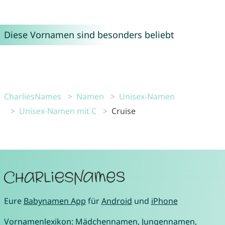
Diese Vornamen sind besonders beliebt
CharliesNames
Namen
Unisex-Namen
Unisex-Namen mit C
Cruise
Eure
Babynamen App
für
Android
und
iPhone
Vornamenlexikon:
Mädchennamen
,
Jungennamen
,