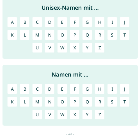
Unisex-Namen mit ...
A
B
C
D
E
F
G
H
I
J
K
L
M
N
O
P
Q
R
S
T
U
V
W
X
Y
Z
Namen mit ...
A
B
C
D
E
F
G
H
I
J
K
L
M
N
O
P
Q
R
S
T
U
V
W
X
Y
Z