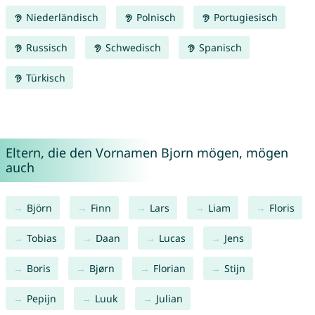
Niederländisch
Polnisch
Portugiesisch
Russisch
Schwedisch
Spanisch
Türkisch
Eltern, die den Vornamen Bjorn mögen, mögen
auch
Björn
Finn
Lars
Liam
Floris
Tobias
Daan
Lucas
Jens
Boris
Bjørn
Florian
Stijn
Pepijn
Luuk
Julian