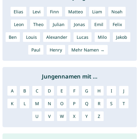
Elias
Levi
Finn
Matteo
Liam
Noah
Leon
Theo
Julian
Jonas
Emil
Felix
Ben
Louis
Alexander
Lucas
Milo
Jakob
Paul
Henry
Mehr Namen →
Jungennamen mit ...
A
B
C
D
E
F
G
H
I
J
K
L
M
N
O
P
Q
R
S
T
U
V
W
X
Y
Z