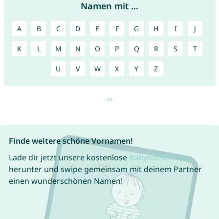
Namen mit ...
A
B
C
D
E
F
G
H
I
J
K
L
M
N
O
P
Q
R
S
T
U
V
W
X
Y
Z
Finde weitere schöne Vornamen!
Lade dir jetzt unsere kostenlose
Babynamen App
herunter und swipe gemeinsam mit deinem Partner
einen wunderschönen Namen!