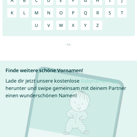
A
B
C
D
E
F
G
H
I
J
K
L
M
N
O
P
Q
R
S
T
U
V
W
X
Y
Z
Finde weitere schöne Vornamen!
Lade dir jetzt unsere kostenlose
Babynamen App
herunter und swipe gemeinsam mit deinem Partner
einen wunderschönen Namen!