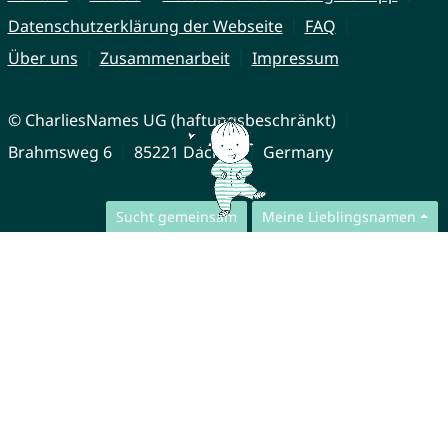
Datenschutzerklärung der Webseite
FAQ
Über uns
Zusammenarbeit
Impressum
© CharliesNames UG (haftungsbeschränkt)
Brahmsweg 6
85221 Dachau
Germany
Sucht gemeinsam
Meine Lieblingsnamen