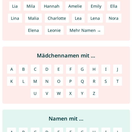
Lia
Mila
Hannah
Amelie
Emily
Ella
Lina
Malia
Charlotte
Lea
Lena
Nora
Elena
Leonie
Mehr Namen →
Mädchennamen mit ...
A
B
C
D
E
F
G
H
I
J
K
L
M
N
O
P
Q
R
S
T
U
V
W
X
Y
Z
Namen mit ...