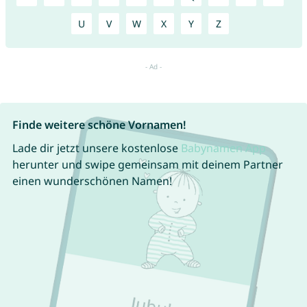
U
V
W
X
Y
Z
Finde weitere schöne Vornamen!
Lade dir jetzt unsere kostenlose
Babynamen App
herunter und swipe gemeinsam mit deinem Partner
einen wunderschönen Namen!