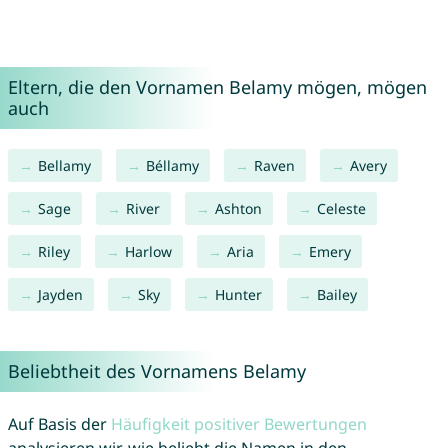
Eltern, die den Vornamen Belamy mögen, mögen
auch
Bellamy
Béllamy
Raven
Avery
Sage
River
Ashton
Celeste
Riley
Harlow
Aria
Emery
Jayden
Sky
Hunter
Bailey
Beliebtheit des Vornamens Belamy
Auf Basis der
Häufigkeit positiver Bewertungen