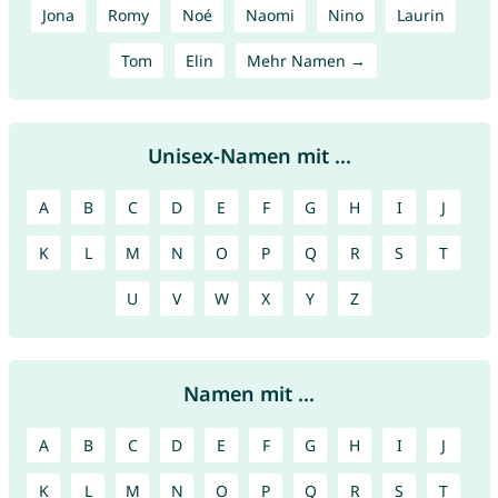
Jona
Romy
Noé
Naomi
Nino
Laurin
Tom
Elin
Mehr Namen →
Unisex-Namen mit ...
A
B
C
D
E
F
G
H
I
J
K
L
M
N
O
P
Q
R
S
T
U
V
W
X
Y
Z
Namen mit ...
A
B
C
D
E
F
G
H
I
J
K
L
M
N
O
P
Q
R
S
T