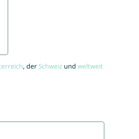
terreich
, der
Schweiz
und
weltweit