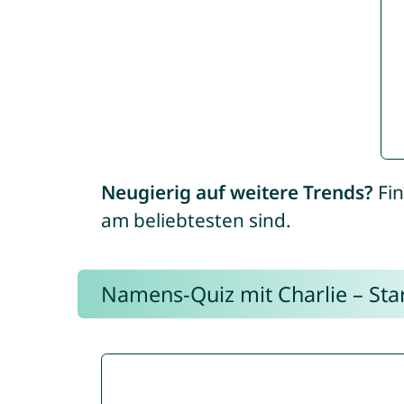
Neugierig auf weitere Trends?
Fin
am beliebtesten sind.
Namens-Quiz mit Charlie – Start