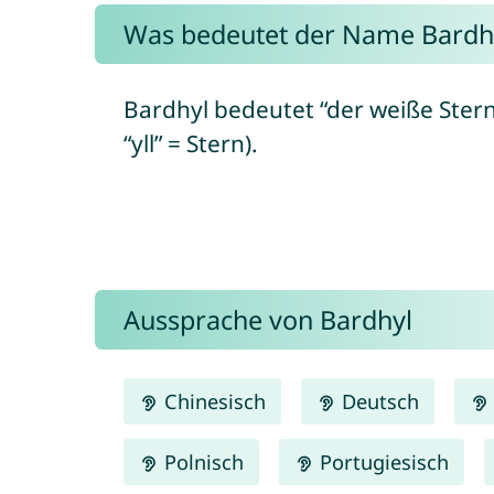
Was bedeutet der Name Bardh
Bardhyl bedeutet “der weiße Stern
“yll” = Stern).
Aussprache von Bardhyl
Chinesisch
Deutsch
Polnisch
Portugiesisch