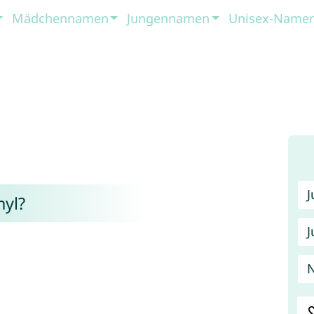
Mädchennamen
Jungennamen
Unisex-Name
yl?
J