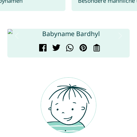
abynamen
Besondere männliche 