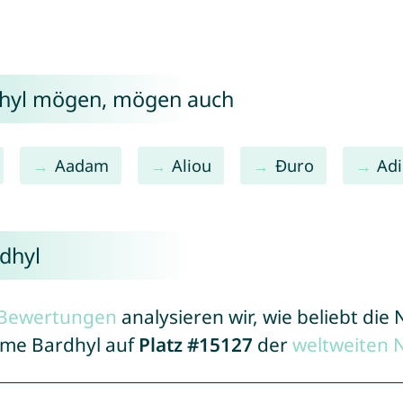
dhyl mögen, mögen auch
Aadam
Aliou
Đuro
Adi
dhyl
r Bewertungen
analysieren wir, wie beliebt di
Name Bardhyl auf
Platz #15127
der
weltweiten 