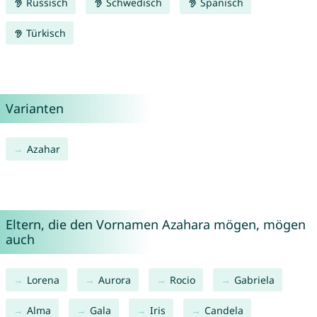
Russisch
Schwedisch
Spanisch
Türkisch
Varianten
Azahar
Eltern, die den Vornamen Azahara mögen, mögen
auch
Lorena
Aurora
Rocio
Gabriela
Alma
Gala
Iris
Candela