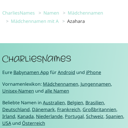
CharliesNames
Namen
Mädchennamen
Mädchennamen mit A
Azahara
Eure
Babynamen App
für
Android
und
iPhone
Vornamenlexikon:
Mädchennamen
,
Jungennamen
,
Unisex-Namen
und
alle Namen
Beliebte Namen in
Australien
,
Belgien
,
Brasilien
,
Deutschland
,
Dänemark
,
Frankreich
,
Großbritannien
,
Irland
,
Kanada
,
Niederlande
,
Portugal
,
Schweiz
,
Spanien
,
USA
und
Österreich