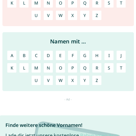
K
L
M
N
O
P
Q
R
S
T
U
V
W
X
Y
Z
Namen mit ...
A
B
C
D
E
F
G
H
I
J
K
L
M
N
O
P
Q
R
S
T
U
V
W
X
Y
Z
Finde weitere schöne Vornamen!
Lade dir jetzt unsere kostenlose
Babynamen App