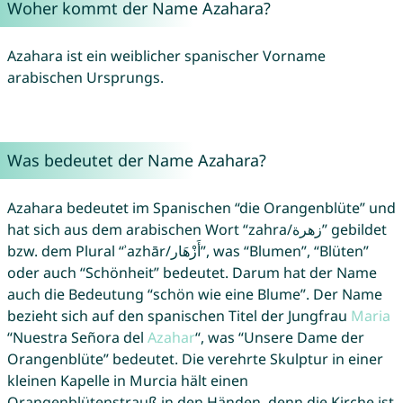
Woher kommt der Name Azahara?
Azahara ist ein weiblicher spanischer Vorname
arabischen Ursprungs.
Was bedeutet der Name Azahara?
Azahara bedeutet im Spanischen “die Orangenblüte” und
hat sich aus dem arabischen Wort “zahra/زهرة” gebildet
bzw. dem Plural “ʾazhār/أَزْهَار”, was “Blumen”, “Blüten”
oder auch “Schönheit” bedeutet. Darum hat der Name
auch die Bedeutung “schön wie eine Blume”. Der Name
bezieht sich auf den spanischen Titel der Jungfrau
Maria
“Nuestra Señora del
Azahar
“, was “Unsere Dame der
Orangenblüte” bedeutet. Die verehrte Skulptur in einer
kleinen Kapelle in Murcia hält einen
Orangenblütenstrauß in den Händen, denn die Kirche ist