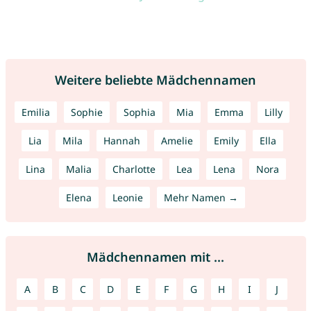
Weitere beliebte Mädchennamen
Emilia
Sophie
Sophia
Mia
Emma
Lilly
Lia
Mila
Hannah
Amelie
Emily
Ella
Lina
Malia
Charlotte
Lea
Lena
Nora
Elena
Leonie
Mehr Namen →
Mädchennamen mit ...
A
B
C
D
E
F
G
H
I
J