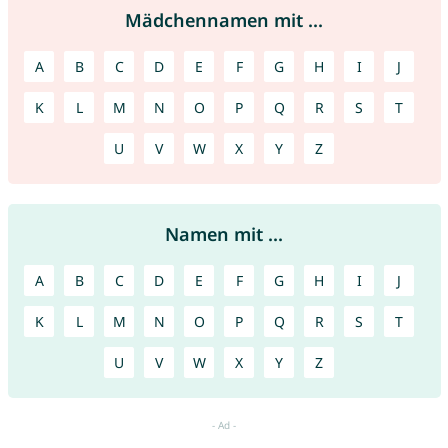
Mädchennamen mit ...
A
B
C
D
E
F
G
H
I
J
K
L
M
N
O
P
Q
R
S
T
U
V
W
X
Y
Z
Namen mit ...
A
B
C
D
E
F
G
H
I
J
K
L
M
N
O
P
Q
R
S
T
U
V
W
X
Y
Z