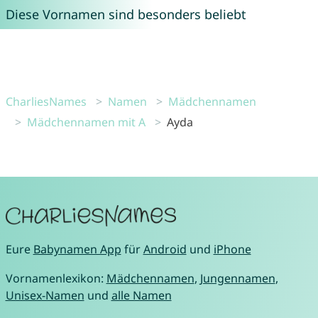
Diese Vornamen sind besonders beliebt
CharliesNames
Namen
Mädchennamen
Mädchennamen mit A
Ayda
Eure
Babynamen App
für
Android
und
iPhone
Vornamenlexikon:
Mädchennamen
,
Jungennamen
,
Unisex-Namen
und
alle Namen