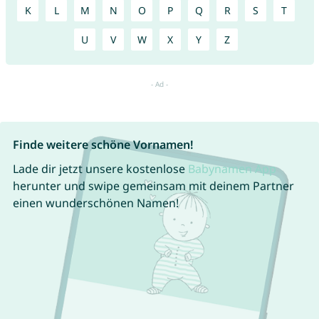
K
L
M
N
O
P
Q
R
S
T
U
V
W
X
Y
Z
Finde weitere schöne Vornamen!
Lade dir jetzt unsere kostenlose
Babynamen App
herunter und swipe gemeinsam mit deinem Partner
einen wunderschönen Namen!