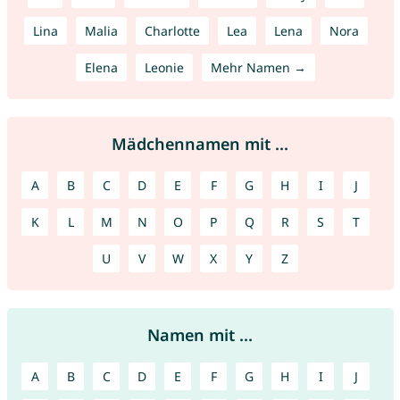
Lina
Malia
Charlotte
Lea
Lena
Nora
Elena
Leonie
Mehr Namen →
Mädchennamen mit ...
A
B
C
D
E
F
G
H
I
J
K
L
M
N
O
P
Q
R
S
T
U
V
W
X
Y
Z
Namen mit ...
A
B
C
D
E
F
G
H
I
J