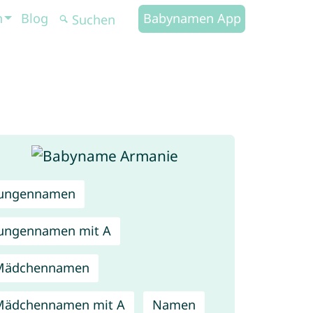
n
Blog
Babynamen App
Jungennamen
ungennamen mit A
Mädchennamen
Mädchennamen mit A
Namen