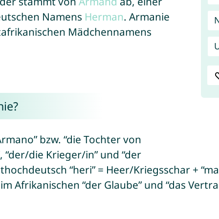
oder stammt von
Armand
ab, einer
deutschen Namens
Herman
. Armanie
ostafrikanischen Mädchennamens
U
ie?
rmano” bzw. “die Tochter von
 “der/die Krieger/in” und “der
thochdeutsch “heri” = Heer/Kriegsschar + “ma
im Afrikanischen “der Glaube” und “das Vertra