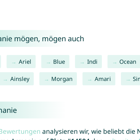
manie mögen, mögen auch
Ariel
Blue
Indi
Ocean
Ainsley
Morgan
Amari
Si
manie
r Bewertungen
analysieren wir, wie beliebt di