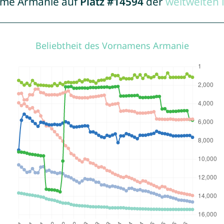
Name Armanie auf
Platz #14594
der
weltweiten