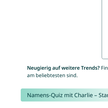
Neugierig auf weitere Trends?
Fin
am beliebtesten sind.
Namens-Quiz mit Charlie – Start