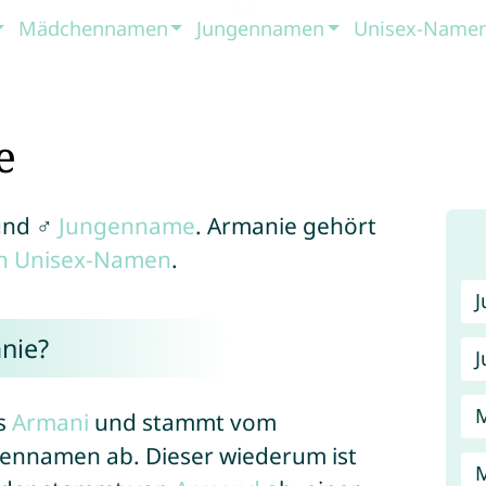
Mädchennamen
Jungennamen
Unisex-Name
e
nd ♂
Jungenname
. Armanie gehört
en Unisex-Namen
.
nie?
J
s
Armani
und stammt vom
liennamen ab. Dieser wiederum ist