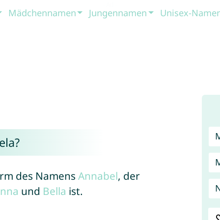
Mädchennamen
Jungennamen
Unisex-Name
ela?
 Form des Namens
Annabel
, der
nna
und
Bella
ist.