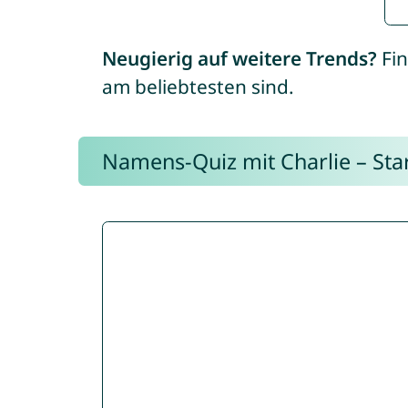
Neugierig auf weitere Trends?
Fin
am beliebtesten sind.
Namens-Quiz mit Charlie – Start