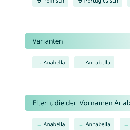
Polnisch
Portugiesisch
Varianten
Anabella
Annabella
Eltern, die den Vornamen Ana
Anabella
Annabella