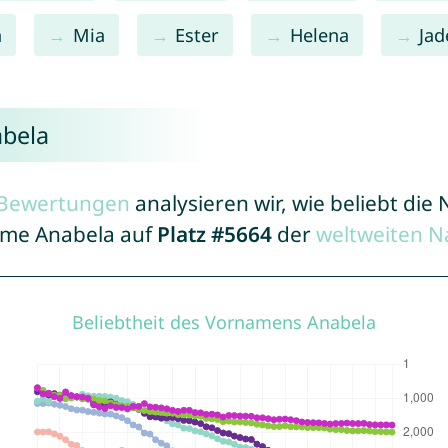
a
Mia
Ester
Helena
Jad
abela
r Bewertungen
analysieren wir, wie beliebt di
Name Anabela auf
Platz #5664
der
weltweiten N