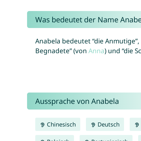
Was bedeutet der Name Anabe
Anabela bedeutet “die Anmutige”, 
Begnadete” (von
Anna
) und “die 
Aussprache von Anabela
Chinesisch
Deutsch