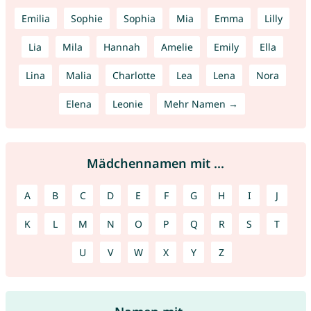
Emilia
Sophie
Sophia
Mia
Emma
Lilly
Lia
Mila
Hannah
Amelie
Emily
Ella
Lina
Malia
Charlotte
Lea
Lena
Nora
Elena
Leonie
Mehr Namen →
Mädchennamen mit ...
A
B
C
D
E
F
G
H
I
J
K
L
M
N
O
P
Q
R
S
T
U
V
W
X
Y
Z