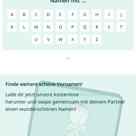
Namen mit ...
A
B
C
D
E
F
G
H
I
J
K
L
M
N
O
P
Q
R
S
T
U
V
W
X
Y
Z
Finde weitere schöne Vornamen!
Lade dir jetzt unsere kostenlose
Babynamen App
herunter und swipe gemeinsam mit deinem Partner
einen wunderschönen Namen!