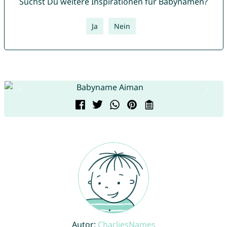
Suchst Du weitere Inspirationen für Babynamen?
Ja
Nein
Autor:
CharliesNames