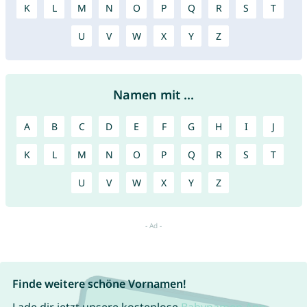
K
L
M
N
O
P
Q
R
S
T
U
V
W
X
Y
Z
Namen mit ...
A
B
C
D
E
F
G
H
I
J
K
L
M
N
O
P
Q
R
S
T
U
V
W
X
Y
Z
Finde weitere schöne Vornamen!