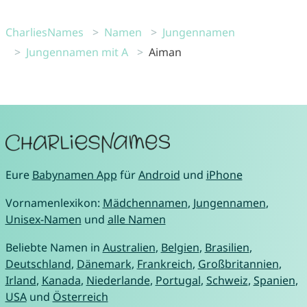
CharliesNames
Namen
Jungennamen
Jungennamen mit A
Aiman
Eure
Babynamen App
für
Android
und
iPhone
Vornamenlexikon:
Mädchennamen
,
Jungennamen
,
Unisex-Namen
und
alle Namen
Beliebte Namen in
Australien
,
Belgien
,
Brasilien
,
Deutschland
,
Dänemark
,
Frankreich
,
Großbritannien
,
Irland
,
Kanada
,
Niederlande
,
Portugal
,
Schweiz
,
Spanien
,
USA
und
Österreich