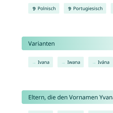
Polnisch
Portugiesisch
Varianten
Ivana
Iwana
Ivána
Eltern, die den Vornamen Yv