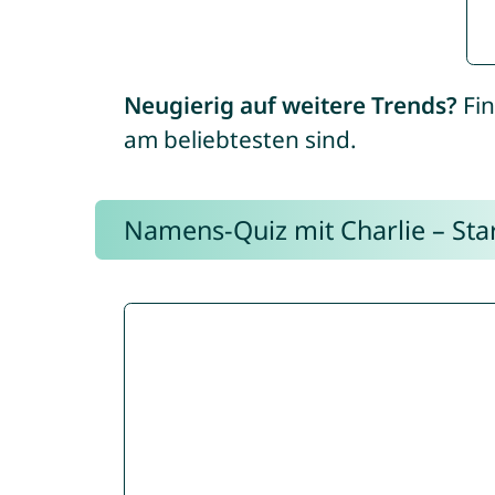
Neugierig auf weitere Trends?
Fin
am beliebtesten sind.
Namens-Quiz mit Charlie – Start