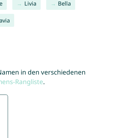
ie
Livia
Bella
avia
e Namen in den verschiedenen
ens-Rangliste
.