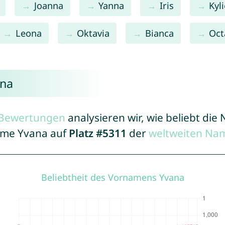
Joanna
Yanna
Iris
Kyl
Leona
Oktavia
Bianca
Oct
ana
r Bewertungen
analysieren wir, wie beliebt di
Name Yvana auf
Platz #5311
der
weltweiten Nam