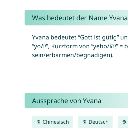
Was bedeutet der Name Yvana
Yvana bedeutet “Gott ist gütig” un
“yo/יֹו”, Kurzform von “yeho/יְהוֹ” = bezieht sich auf den hebräischen Namen Gottes + “ḥanán/חָנַן” = gütig
sein/erbarmen/begnadigen).
Aussprache von Yvana
Chinesisch
Deutsch