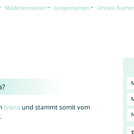
Mädchennamen
Jungennamen
Unisex-Name
a?
on
Ivana
und stammt somit vom
N
.