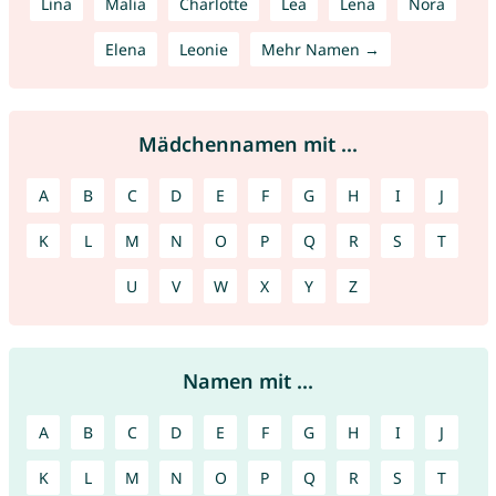
Lina
Malia
Charlotte
Lea
Lena
Nora
Elena
Leonie
Mehr Namen →
Mädchennamen mit ...
A
B
C
D
E
F
G
H
I
J
K
L
M
N
O
P
Q
R
S
T
U
V
W
X
Y
Z
Namen mit ...
A
B
C
D
E
F
G
H
I
J
K
L
M
N
O
P
Q
R
S
T