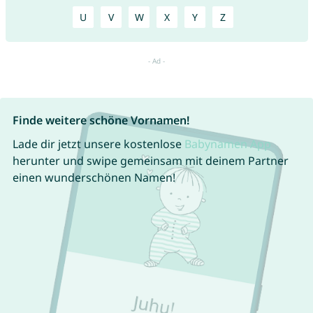
U
V
W
X
Y
Z
Finde weitere schöne Vornamen!
Lade dir jetzt unsere kostenlose
Babynamen App
herunter und swipe gemeinsam mit deinem Partner
einen wunderschönen Namen!