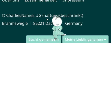
Über uns
Zusammenarbeit
Impressum
© CharliesNames UG (haftungsbeschränkt)
Brahmsweg 6
85221 Dachau
Germany
Sucht gemeinsam
Meine Lieblingsnamen