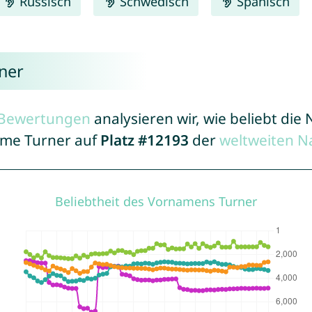
Russisch
Schwedisch
Spanisch
ner
r Bewertungen
analysieren wir, wie beliebt di
Name Turner auf
Platz #12193
der
weltweiten N