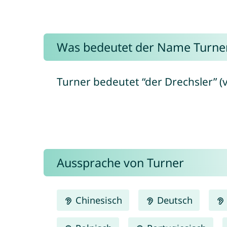
Was bedeutet der Name Turne
Turner bedeutet “der Drechsler” (v
Aussprache von Turner
Chinesisch
Deutsch