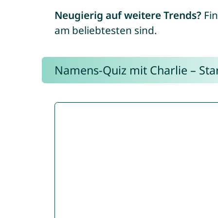
Neugierig auf weitere Trends?
Fin
am beliebtesten sind.
Namens-Quiz mit Charlie – Start