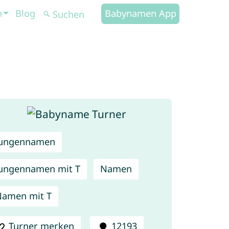
n
Blog
Babynamen App
Jungennamen
ungennamen mit T
Namen
amen mit T
Turner merken
12193