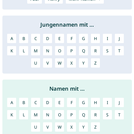
Jungennamen mit ...
A
B
C
D
E
F
G
H
I
J
K
L
M
N
O
P
Q
R
S
T
U
V
W
X
Y
Z
Namen mit ...
A
B
C
D
E
F
G
H
I
J
K
L
M
N
O
P
Q
R
S
T
U
V
W
X
Y
Z