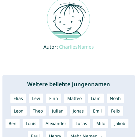
Autor:
CharliesNames
Weitere beliebte Jungennamen
Elias
Levi
Finn
Matteo
Liam
Noah
Leon
Theo
Julian
Jonas
Emil
Felix
Ben
Louis
Alexander
Lucas
Milo
Jakob
Paul
Henry
Mehr Namen →