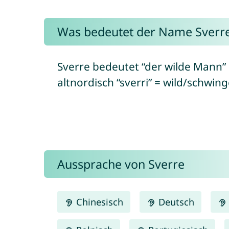
Was bedeutet der Name Sverr
Sverre bedeutet “der wilde Mann” 
altnordisch “sverri” = wild/schwing
Aussprache von Sverre
Chinesisch
Deutsch