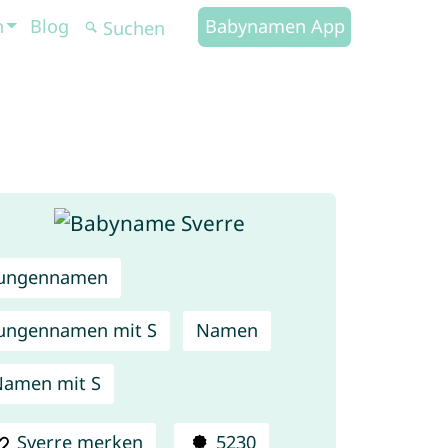
n
Blog
Babynamen App
Jungennamen
ungennamen mit S
Namen
amen mit S
Sverre merken
5230