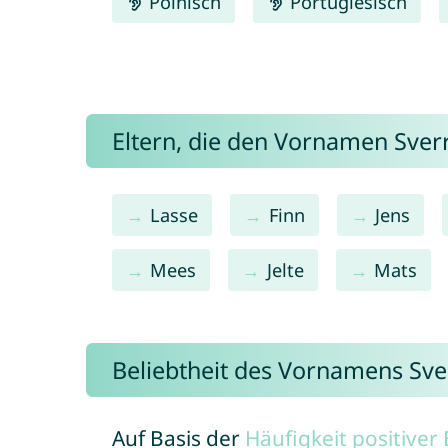
Polnisch
Portugiesisch
Eltern, die den Vornamen Sve
Lasse
Finn
Jens
Mees
Jelte
Mats
Beliebtheit des Vornamens Sve
Auf Basis der
Häufigkeit positive