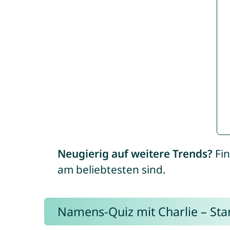
Neugierig auf weitere Trends?
Fin
am beliebtesten sind.
Namens-Quiz mit Charlie – Start