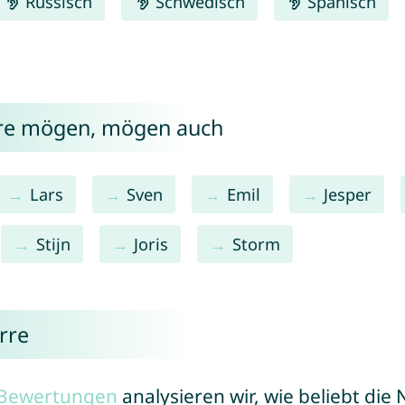
Russisch
Schwedisch
Spanisch
rre mögen, mögen auch
Lars
Sven
Emil
Jesper
Stijn
Joris
Storm
rre
r Bewertungen
analysieren wir, wie beliebt di