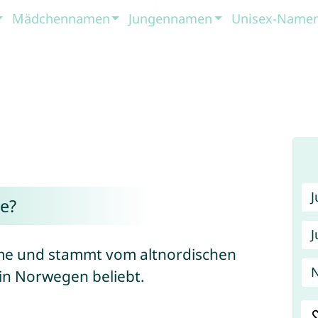
Mädchennamen
Jungennamen
Unisex-Name
e?
J
ame und stammt vom altnordischen
N
 in Norwegen beliebt.