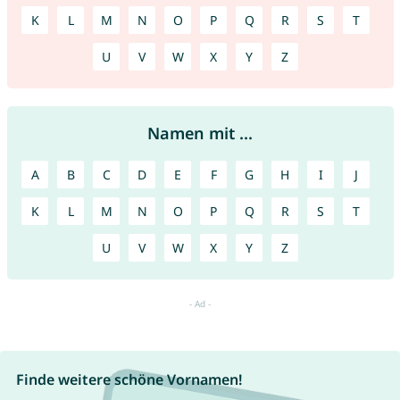
K
L
M
N
O
P
Q
R
S
T
U
V
W
X
Y
Z
Namen mit ...
A
B
C
D
E
F
G
H
I
J
K
L
M
N
O
P
Q
R
S
T
U
V
W
X
Y
Z
Finde weitere schöne Vornamen!