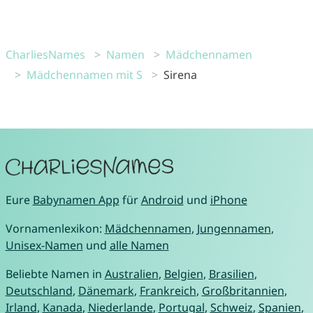
CharliesNames
Namen
Mädchennamen
Mädchennamen mit S
Sirena
Eure
Babynamen App
für
Android
und
iPhone
Vornamenlexikon:
Mädchennamen
,
Jungennamen
,
Unisex-Namen
und
alle Namen
Beliebte Namen in
Australien
,
Belgien
,
Brasilien
,
Deutschland
,
Dänemark
,
Frankreich
,
Großbritannien
,
Irland
,
Kanada
,
Niederlande
,
Portugal
,
Schweiz
,
Spanien
,