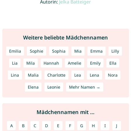
Autorin:
Jelka Batteiger
Weitere beliebte Mädchennamen
Emilia
Sophie
Sophia
Mia
Emma
Lilly
Lia
Mila
Hannah
Amelie
Emily
Ella
Lina
Malia
Charlotte
Lea
Lena
Nora
Elena
Leonie
Mehr Namen →
Mädchennamen mit ...
A
B
C
D
E
F
G
H
I
J