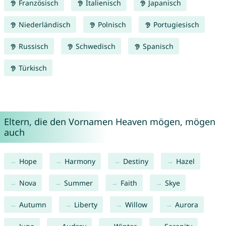
Französisch
Italienisch
Japanisch
Niederländisch
Polnisch
Portugiesisch
Russisch
Schwedisch
Spanisch
Türkisch
Eltern, die den Vornamen Heaven mögen, mögen
auch
Hope
Harmony
Destiny
Hazel
Nova
Summer
Faith
Skye
Autumn
Liberty
Willow
Aurora