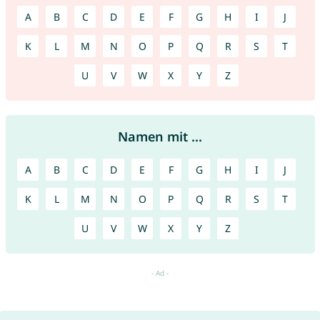
A
B
C
D
E
F
G
H
I
J
K
L
M
N
O
P
Q
R
S
T
U
V
W
X
Y
Z
Namen mit ...
A
B
C
D
E
F
G
H
I
J
K
L
M
N
O
P
Q
R
S
T
U
V
W
X
Y
Z