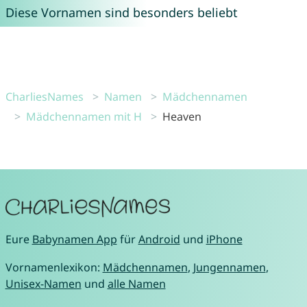
Diese Vornamen sind besonders beliebt
CharliesNames
Namen
Mädchennamen
Mädchennamen mit H
Heaven
Eure
Babynamen App
für
Android
und
iPhone
Vornamenlexikon:
Mädchennamen
,
Jungennamen
,
Unisex-Namen
und
alle Namen