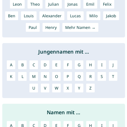
Leon
Theo
Julian
Jonas
Emil
Felix
Ben
Louis
Alexander
Lucas
Milo
Jakob
Paul
Henry
Mehr Namen →
Jungennamen mit ...
A
B
C
D
E
F
G
H
I
J
K
L
M
N
O
P
Q
R
S
T
U
V
W
X
Y
Z
Namen mit ...
A
B
C
D
E
F
G
H
I
J