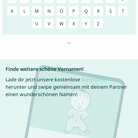
K
L
M
N
O
P
Q
R
S
T
U
V
W
X
Y
Z
Finde weitere schöne Vornamen!
Lade dir jetzt unsere kostenlose
Babynamen App
herunter und swipe gemeinsam mit deinem Partner
einen wunderschönen Namen!