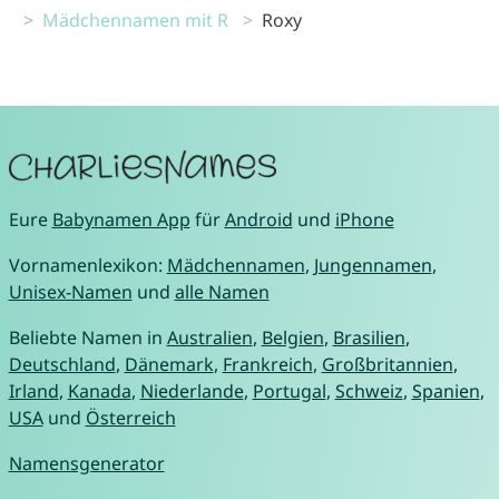
Mädchennamen mit R
Roxy
Eure
Babynamen App
für
Android
und
iPhone
Vornamenlexikon:
Mädchennamen
,
Jungennamen
,
Unisex-Namen
und
alle Namen
Beliebte Namen in
Australien
,
Belgien
,
Brasilien
,
Deutschland
,
Dänemark
,
Frankreich
,
Großbritannien
,
Irland
,
Kanada
,
Niederlande
,
Portugal
,
Schweiz
,
Spanien
,
USA
und
Österreich
Namensgenerator