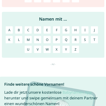
Namen mit ...
A
B
C
D
E
F
G
H
I
J
K
L
M
N
O
P
Q
R
S
T
U
V
W
X
Y
Z
Finde weitere schöne Vornamen!
Lade dir jetzt unsere kostenlose
Babynamen App
herunter und swipe gemeinsam mit deinem Partner
einen wunderschönen Namen!