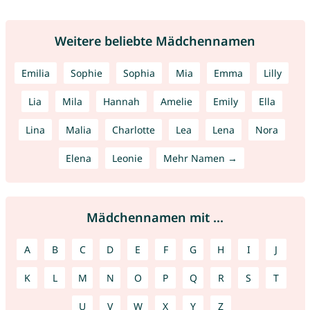
Weitere beliebte Mädchennamen
Emilia
Sophie
Sophia
Mia
Emma
Lilly
Lia
Mila
Hannah
Amelie
Emily
Ella
Lina
Malia
Charlotte
Lea
Lena
Nora
Elena
Leonie
Mehr Namen →
Mädchennamen mit ...
A
B
C
D
E
F
G
H
I
J
K
L
M
N
O
P
Q
R
S
T
U
V
W
X
Y
Z