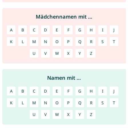
Mädchennamen mit ...
A
B
C
D
E
F
G
H
I
J
K
L
M
N
O
P
Q
R
S
T
U
V
W
X
Y
Z
Namen mit ...
A
B
C
D
E
F
G
H
I
J
K
L
M
N
O
P
Q
R
S
T
U
V
W
X
Y
Z