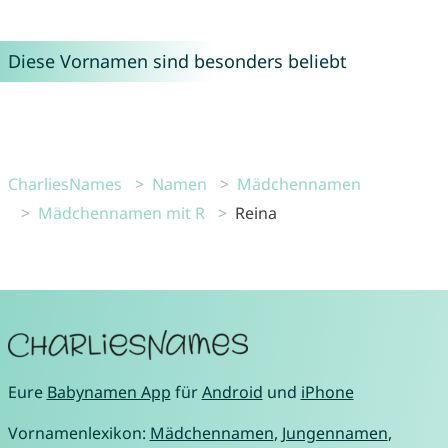
Diese Vornamen sind besonders beliebt
CharliesNames
Namen
Mädchennamen
Mädchennamen mit R
Reina
Eure
Babynamen App
für
Android
und
iPhone
Vornamenlexikon:
Mädchennamen
,
Jungennamen
,