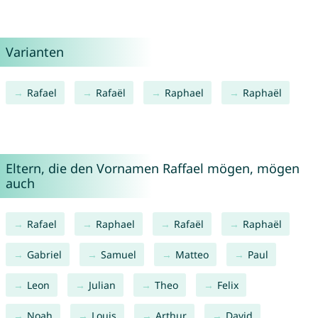
Varianten
Rafael
Rafaël
Raphael
Raphaël
Eltern, die den Vornamen Raffael mögen, mögen
auch
Rafael
Raphael
Rafaël
Raphaël
Gabriel
Samuel
Matteo
Paul
Leon
Julian
Theo
Felix
Noah
Louis
Arthur
David