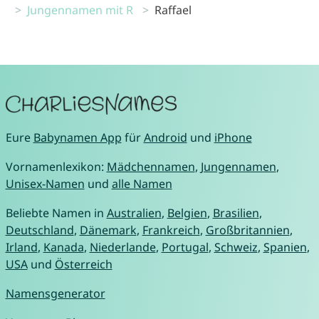
Jungennamen mit R
Raffael
Eure
Babynamen App
für
Android
und
iPhone
Vornamenlexikon:
Mädchennamen
,
Jungennamen
,
Unisex-Namen
und
alle Namen
Beliebte Namen in
Australien
,
Belgien
,
Brasilien
,
Deutschland
,
Dänemark
,
Frankreich
,
Großbritannien
,
Irland
,
Kanada
,
Niederlande
,
Portugal
,
Schweiz
,
Spanien
,
USA
und
Österreich
Namensgenerator