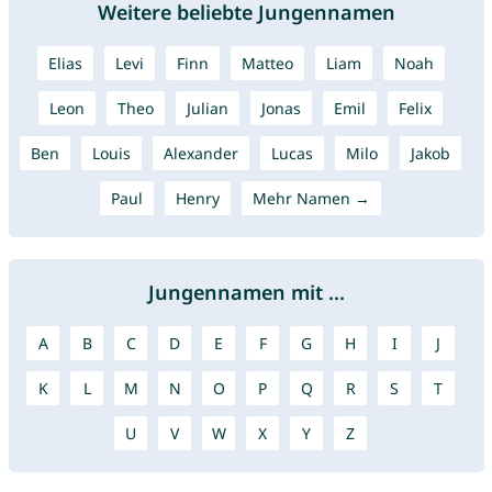
Weitere beliebte Jungennamen
Elias
Levi
Finn
Matteo
Liam
Noah
Leon
Theo
Julian
Jonas
Emil
Felix
Ben
Louis
Alexander
Lucas
Milo
Jakob
Paul
Henry
Mehr Namen →
Jungennamen mit ...
A
B
C
D
E
F
G
H
I
J
K
L
M
N
O
P
Q
R
S
T
U
V
W
X
Y
Z