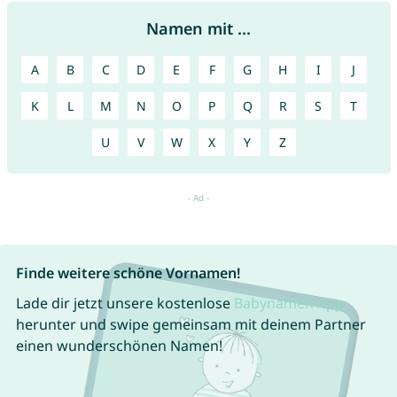
Namen mit ...
A
B
C
D
E
F
G
H
I
J
K
L
M
N
O
P
Q
R
S
T
U
V
W
X
Y
Z
Finde weitere schöne Vornamen!
Lade dir jetzt unsere kostenlose
Babynamen App
herunter und swipe gemeinsam mit deinem Partner
einen wunderschönen Namen!