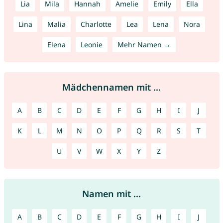
Lia
Mila
Hannah
Amelie
Emily
Ella
Lina
Malia
Charlotte
Lea
Lena
Nora
Elena
Leonie
Mehr Namen →
Mädchennamen mit ...
A
B
C
D
E
F
G
H
I
J
K
L
M
N
O
P
Q
R
S
T
U
V
W
X
Y
Z
Namen mit ...
A
B
C
D
E
F
G
H
I
J