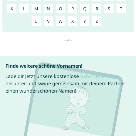
K
L
M
N
O
P
Q
R
S
T
U
V
W
X
Y
Z
Finde weitere schöne Vornamen!
Lade dir jetzt unsere kostenlose
Babynamen App
herunter und swipe gemeinsam mit deinem Partner
einen wunderschönen Namen!