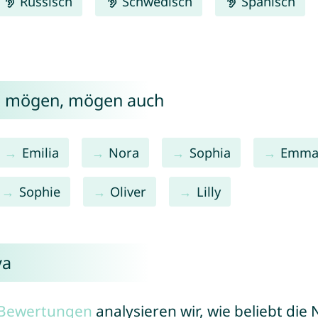
Russisch
Schwedisch
Spanisch
va mögen, mögen auch
Emilia
Nora
Sophia
Emm
Sophie
Oliver
Lilly
va
r Bewertungen
analysieren wir, wie beliebt di