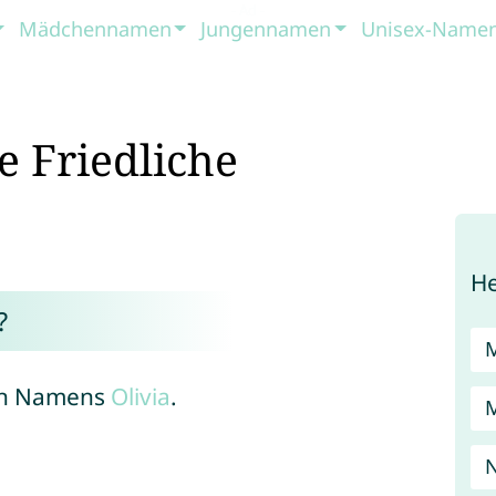
Mädchennamen
Jungennamen
Unisex-Name
e Friedliche
He
?
hen Namens
Olivia
.