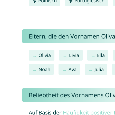
Polnisch
Portugiesisch
Eltern, die den Vornamen Oli
Olivia
Livia
Ella
Noah
Ava
Julia
Beliebtheit des Vornamens Oli
Auf Basis der
Häufigkeit positive