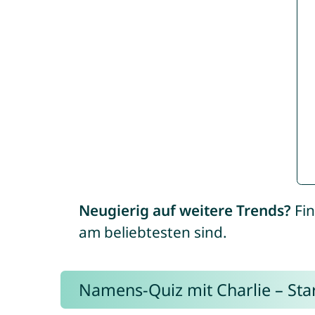
Neugierig auf weitere Trends?
Fin
am beliebtesten sind.
Namens-Quiz mit Charlie – Start