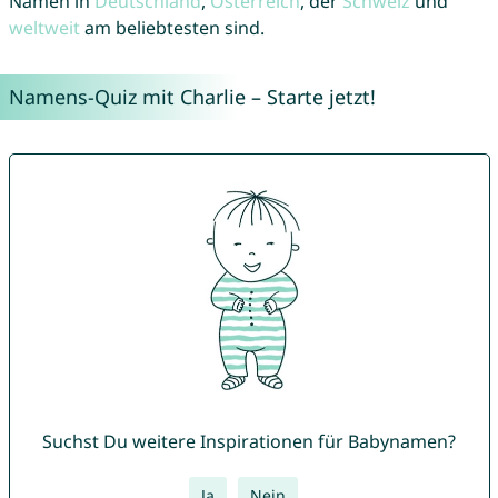
Namen in
Deutschland
,
Österreich
, der
Schweiz
und
weltweit
am beliebtesten sind.
Namens-Quiz mit Charlie – Starte jetzt!
Suchst Du weitere Inspirationen für Babynamen?
Ja
Nein