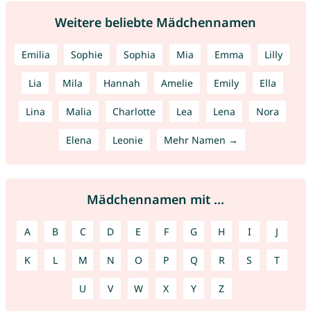
Weitere beliebte Mädchennamen
Emilia
Sophie
Sophia
Mia
Emma
Lilly
Lia
Mila
Hannah
Amelie
Emily
Ella
Lina
Malia
Charlotte
Lea
Lena
Nora
Elena
Leonie
Mehr Namen →
Mädchennamen mit ...
A
B
C
D
E
F
G
H
I
J
K
L
M
N
O
P
Q
R
S
T
U
V
W
X
Y
Z