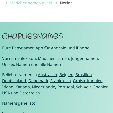
Mädchennamen mit N
Nerina
Eure
Babynamen App
für
Android
und
iPhone
Vornamenlexikon:
Mädchennamen
,
Jungennamen
,
Unisex-Namen
und
alle Namen
Beliebte Namen in
Australien
,
Belgien
,
Brasilien
,
Deutschland
,
Dänemark
,
Frankreich
,
Großbritannien
,
Irland
,
Kanada
,
Niederlande
,
Portugal
,
Schweiz
,
Spanien
,
USA
und
Österreich
Namensgenerator