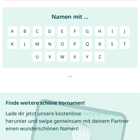
Namen mit ...
A
B
C
D
E
F
G
H
I
J
K
L
M
N
O
P
Q
R
S
T
U
V
W
X
Y
Z
Finde weitere schöne Vornamen!
Lade dir jetzt unsere kostenlose
Babynamen App
herunter und swipe gemeinsam mit deinem Partner
einen wunderschönen Namen!