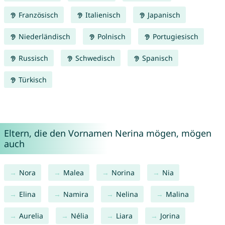
Französisch
Italienisch
Japanisch
Niederländisch
Polnisch
Portugiesisch
Russisch
Schwedisch
Spanisch
Türkisch
Eltern, die den Vornamen Nerina mögen, mögen
auch
Nora
Malea
Norina
Nia
Elina
Namira
Nelina
Malina
Aurelia
Nélia
Liara
Jorina