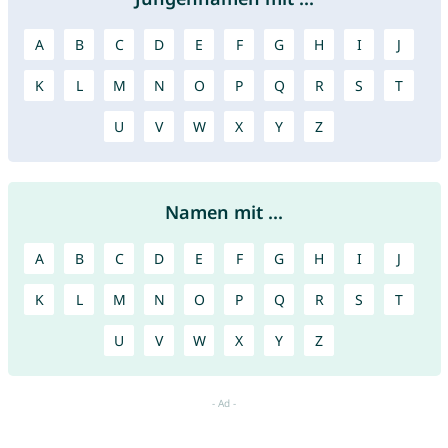
A
B
C
D
E
F
G
H
I
J
K
L
M
N
O
P
Q
R
S
T
U
V
W
X
Y
Z
Namen mit ...
A
B
C
D
E
F
G
H
I
J
K
L
M
N
O
P
Q
R
S
T
U
V
W
X
Y
Z