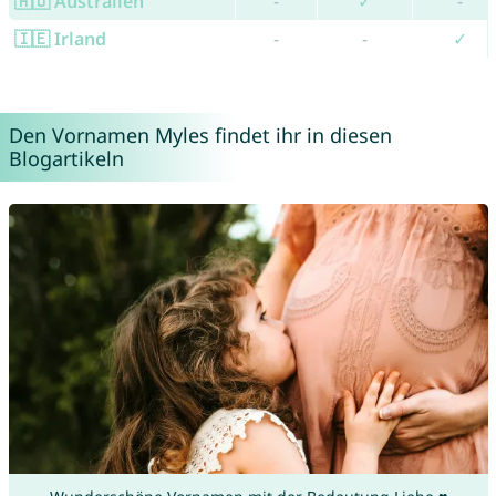
🇦🇺 Australien
-
✓
-
🇮🇪 Irland
-
-
✓
Den Vornamen Myles findet ihr in diesen
Blogartikeln