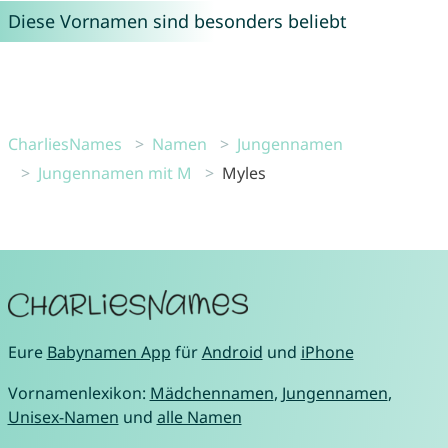
Diese Vornamen sind besonders beliebt
CharliesNames
Namen
Jungennamen
Jungennamen mit M
Myles
Eure
Babynamen App
für
Android
und
iPhone
Vornamenlexikon:
Mädchennamen
,
Jungennamen
,
Unisex-Namen
und
alle Namen