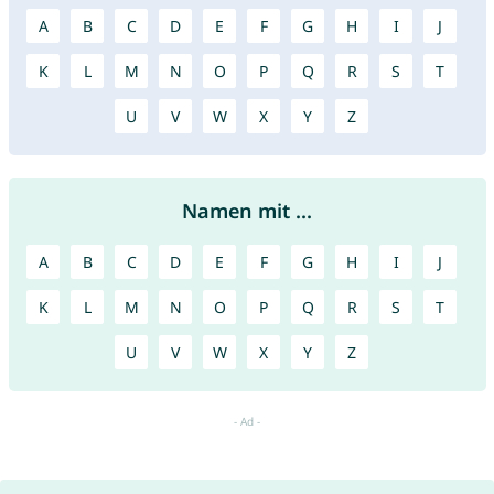
A
B
C
D
E
F
G
H
I
J
K
L
M
N
O
P
Q
R
S
T
U
V
W
X
Y
Z
Namen mit ...
A
B
C
D
E
F
G
H
I
J
K
L
M
N
O
P
Q
R
S
T
U
V
W
X
Y
Z