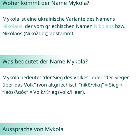
Woher kommt der Name Mykola?
Mykola ist eine ukrainische Variante des Namens
Nikolaus
, der vom griechischen Namen
Nikolaos
bzw.
Nikólaos (Νικόλαος) abstammt.
Was bedeutet der Name Mykola?
Mykola bedeutet “der Sieg des Volkes” oder “der Sieger
über das Volk” (von altgriechisch “níkē/νίκη” = Sieg +
“laós/λαός” = Volk/Kriegsvolk/Heer).
Aussprache von Mykola