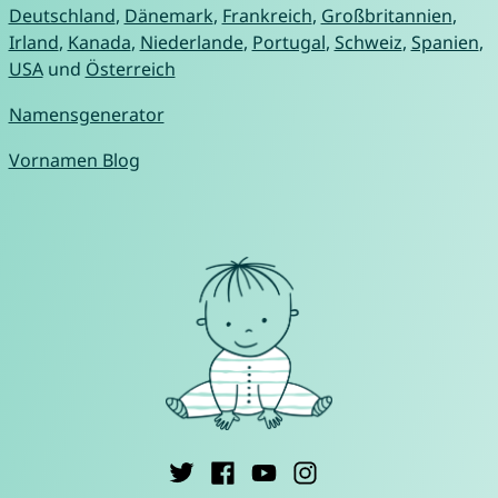
Deutschland
,
Dänemark
,
Frankreich
,
Großbritannien
,
Irland
,
Kanada
,
Niederlande
,
Portugal
,
Schweiz
,
Spanien
,
USA
und
Österreich
Namensgenerator
Vornamen Blog