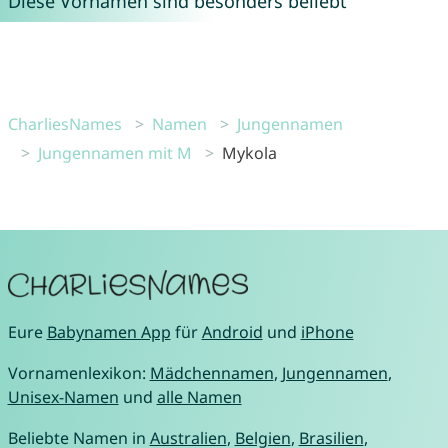
Diese Vornamen sind besonders beliebt
CharliesNames
Namen
Jungennamen
Jungennamen mit M
Mykola
Eure
Babynamen App
für
Android
und
iPhone
Vornamenlexikon:
Mädchennamen
,
Jungennamen
,
Unisex-Namen
und
alle Namen
Beliebte Namen in
Australien
,
Belgien
,
Brasilien
,