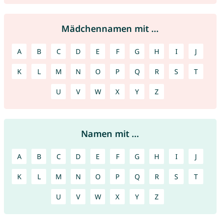
Mädchennamen mit ...
A
B
C
D
E
F
G
H
I
J
K
L
M
N
O
P
Q
R
S
T
U
V
W
X
Y
Z
Namen mit ...
A
B
C
D
E
F
G
H
I
J
K
L
M
N
O
P
Q
R
S
T
U
V
W
X
Y
Z