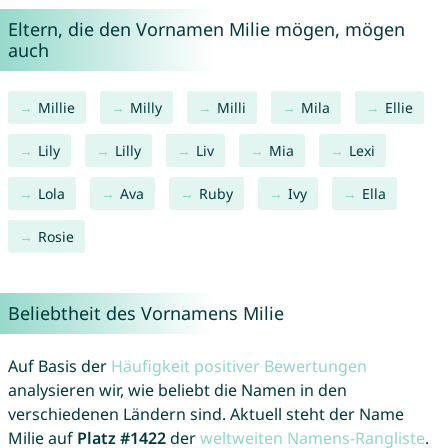
Eltern, die den Vornamen Milie mögen, mögen
auch
Millie
Milly
Milli
Mila
Ellie
Lily
Lilly
Liv
Mia
Lexi
Lola
Ava
Ruby
Ivy
Ella
Rosie
Beliebtheit des Vornamens Milie
Auf Basis der
Häufigkeit positiver Bewertungen
analysieren wir, wie beliebt die Namen in den
verschiedenen Ländern sind. Aktuell steht der Name
Milie auf
Platz #1422
der
weltweiten Namens-Rangliste
.