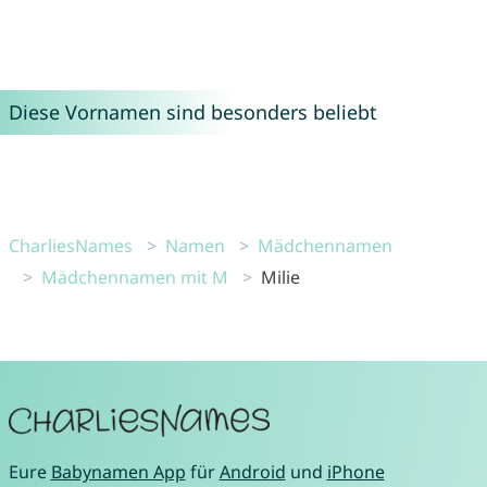
Diese Vornamen sind besonders beliebt
CharliesNames
Namen
Mädchennamen
Mädchennamen mit M
Milie
Eure
Babynamen App
für
Android
und
iPhone