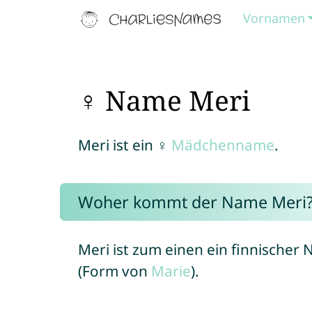
Vornamen
♀ Name Meri
Meri ist ein ♀
Mädchenname
.
Woher kommt der Name Meri
Meri ist zum einen ein finnische
(Form von
Marie
).