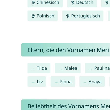
Chinesisch
Deutsch
Polnisch
Portugiesisch
Eltern, die den Vornamen Mer
Tilda
Malea
Paulina
Liv
Fiona
Anaya
Beliebtheit des Vornamens Mer