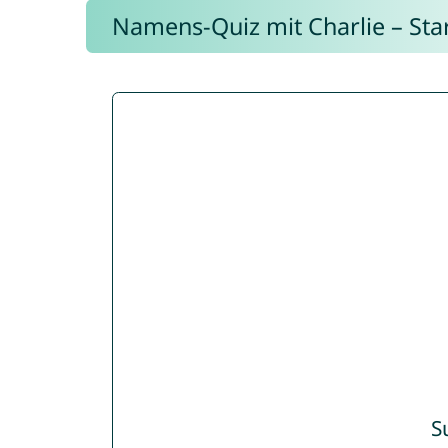
Namens-Quiz mit Charlie – Start
S