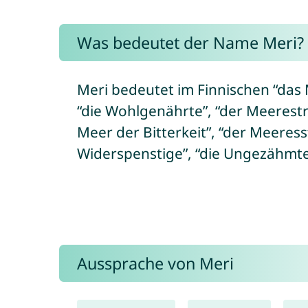
Was bedeutet der Name Meri?
Meri bedeutet im Finnischen “das 
“die Wohlgenährte”, “der Meerestr
Meer der Bitterkeit”, “der Meeresst
Widerspenstige”, “die Ungezähmte”
Aussprache von Meri