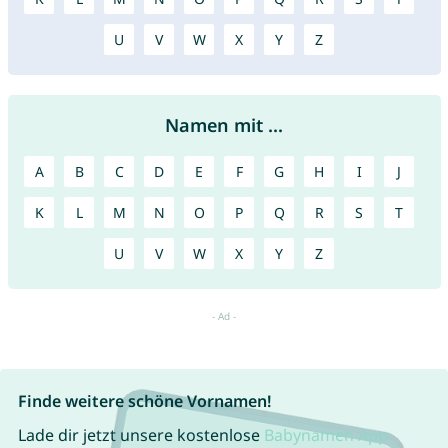
U
V
W
X
Y
Z
Namen mit ...
A
B
C
D
E
F
G
H
I
J
K
L
M
N
O
P
Q
R
S
T
U
V
W
X
Y
Z
Finde weitere schöne Vornamen!
Lade dir jetzt unsere kostenlose
Babynamen App