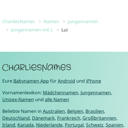
CharliesNames
Namen
Jungennamen
Jungennamen mit L
Lui
Eure
Babynamen App
für
Android
und
iPhone
Vornamenlexikon:
Mädchennamen
,
Jungennamen
,
Unisex-Namen
und
alle Namen
Beliebte Namen in
Australien
,
Belgien
,
Brasilien
,
Deutschland
,
Dänemark
,
Frankreich
,
Großbritannien
,
Irland
,
Kanada
,
Niederlande
,
Portugal
,
Schweiz
,
Spanien
,