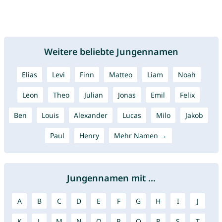
Weitere beliebte Jungennamen
Elias
Levi
Finn
Matteo
Liam
Noah
Leon
Theo
Julian
Jonas
Emil
Felix
Ben
Louis
Alexander
Lucas
Milo
Jakob
Paul
Henry
Mehr Namen →
Jungennamen mit ...
A
B
C
D
E
F
G
H
I
J
K
L
M
N
O
P
Q
R
S
T