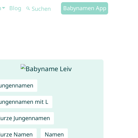
n
Blog
Babynamen App
Jungennamen
ungennamen mit L
urze Jungennamen
Kurze Namen
Namen