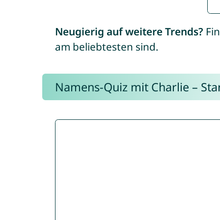
Neugierig auf weitere Trends?
Fin
am beliebtesten sind.
Namens-Quiz mit Charlie – Start