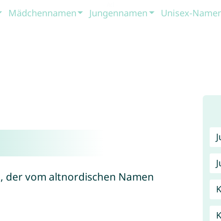
Mädchennamen
Jungennamen
Unisex-Name
J
e, der vom altnordischen Namen
K