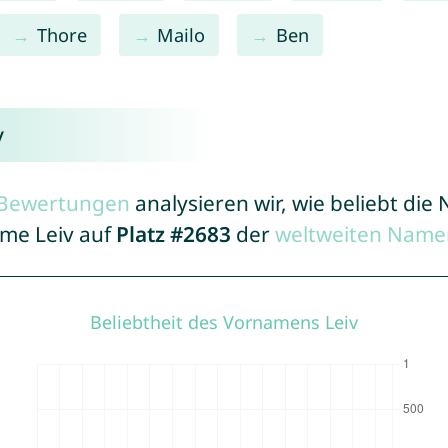
Thore
Mailo
Ben
v
r Bewertungen
analysieren wir, wie beliebt di
ame Leiv auf
Platz #2683
der
weltweiten Namen