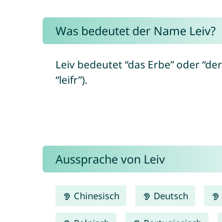
Was bedeutet der Name Leiv?
Leiv bedeutet “das Erbe” oder “d
“leifr”).
Aussprache von Leiv
Chinesisch
Deutsch