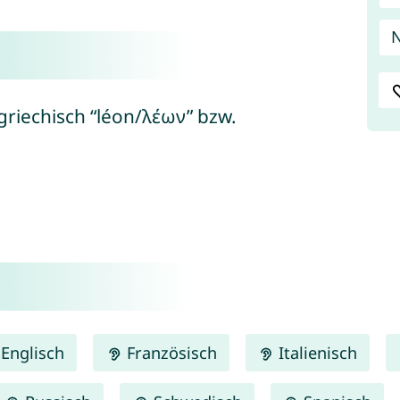
N
griechisch “léon/λέων” bzw.
Englisch
Französisch
Italienisch