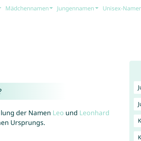
Mädchennamen
Jungennamen
Unisex-Name
?
J
ndlung der Namen
Leo
und
Leonhard
K
chen Ursprungs.