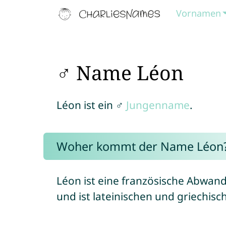
Vornamen
♂ Name Léon
Léon ist ein ♂
Jungenname
.
Woher kommt der Name Léon
Léon ist eine französische Abwa
und ist lateinischen und griechis