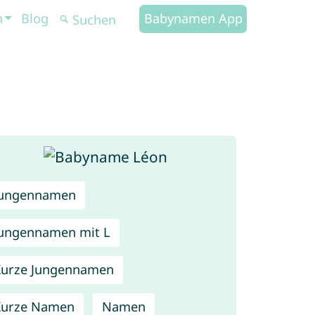
n
Blog
Babynamen App
Jungennamen
ungennamen mit L
urze Jungennamen
Kurze Namen
Namen