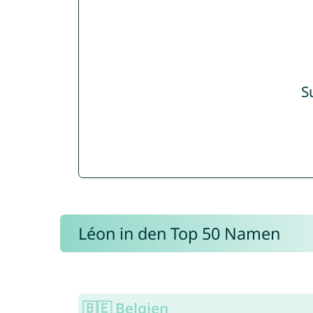
S
Léon in den Top 50 Namen
🇧🇪 Belgien