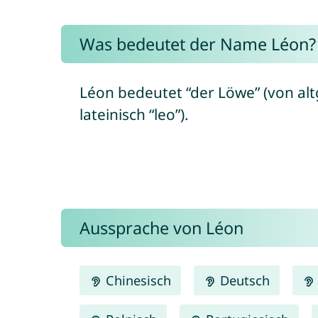
Was bedeutet der Name Léon?
Léon bedeutet “der Löwe” (von alt
lateinisch “leo”).
Aussprache von Léon
Chinesisch
Deutsch