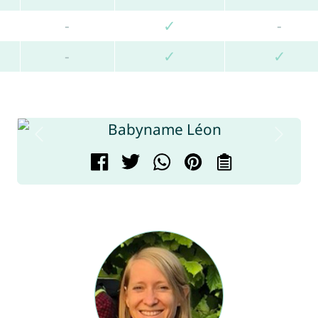
-
✓
-
-
✓
✓