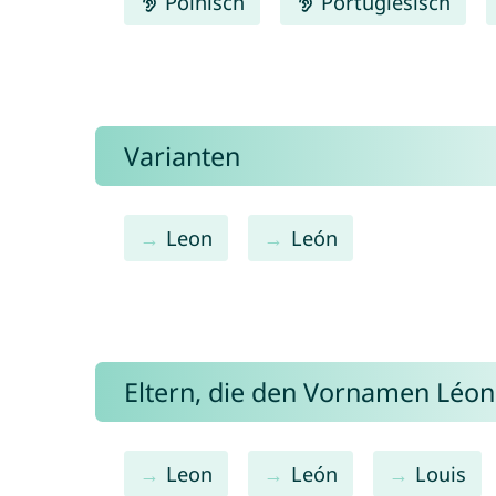
Polnisch
Portugiesisch
Varianten
Leon
León
Eltern, die den Vornamen Lé
Leon
León
Louis