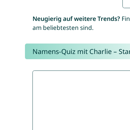
Neugierig auf weitere Trends?
Fin
am beliebtesten sind.
Namens-Quiz mit Charlie – Start