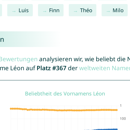
Luis
Finn
Théo
Milo
on
r Bewertungen
analysieren wir, wie beliebt di
Name Léon auf
Platz #367
der
weltweiten Namen