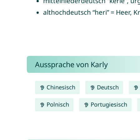
mittelniederdeutsch “kerle”, ur
althochdeutsch “heri” = Heer, K
Aussprache von Karly
Chinesisch
Deutsch
Polnisch
Portugiesisch