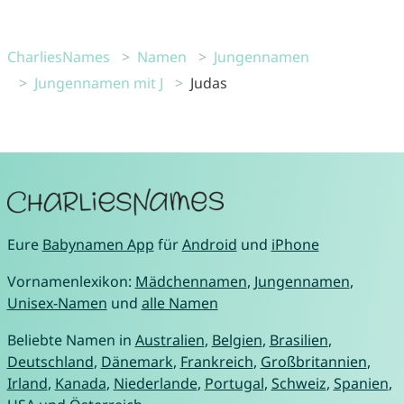
CharliesNames
Namen
Jungennamen
Jungennamen mit J
Judas
Eure
Babynamen App
für
Android
und
iPhone
Vornamenlexikon:
Mädchennamen
,
Jungennamen
,
Unisex-Namen
und
alle Namen
Beliebte Namen in
Australien
,
Belgien
,
Brasilien
,
Deutschland
,
Dänemark
,
Frankreich
,
Großbritannien
,
Irland
,
Kanada
,
Niederlande
,
Portugal
,
Schweiz
,
Spanien
,