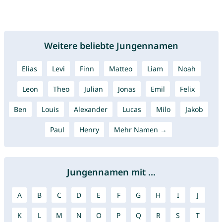
Weitere beliebte Jungennamen
Elias
Levi
Finn
Matteo
Liam
Noah
Leon
Theo
Julian
Jonas
Emil
Felix
Ben
Louis
Alexander
Lucas
Milo
Jakob
Paul
Henry
Mehr Namen →
Jungennamen mit ...
A
B
C
D
E
F
G
H
I
J
K
L
M
N
O
P
Q
R
S
T