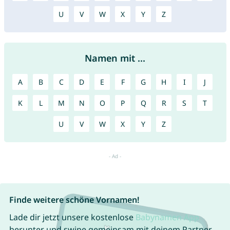
U
V
W
X
Y
Z
Namen mit ...
A
B
C
D
E
F
G
H
I
J
K
L
M
N
O
P
Q
R
S
T
U
V
W
X
Y
Z
Finde weitere schöne Vornamen!
Lade dir jetzt unsere kostenlose
Babynamen App
herunter und swipe gemeinsam mit deinem Partner