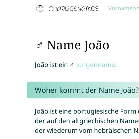
Vornamen
♂ Name João
João ist ein ♂
Jungenname
.
Woher kommt der Name João?
João ist eine portugiesische For
der auf den altgriechischen Name