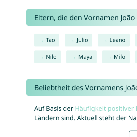
Eltern, die den Vornamen Joã
Tao
Julio
Leano
Nilo
Maya
Milo
Beliebtheit des Vornamens Joã
Auf Basis der
Häufigkeit positive
Ländern sind. Aktuell steht der N