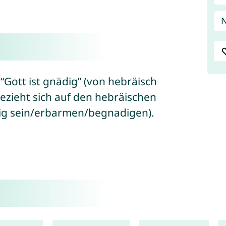
N
 “Gott ist gnädig” (von hebräisch
s + “ḥanán/חָנַן” = gütig sein/erbarmen/begnadigen).