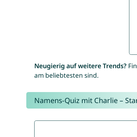
Neugierig auf weitere Trends?
Fin
am beliebtesten sind.
Namens-Quiz mit Charlie – Start