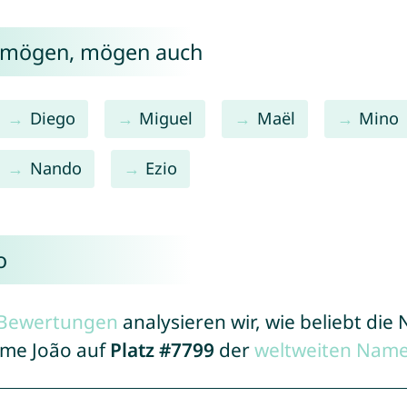
o mögen, mögen auch
Diego
Miguel
Maël
Mino
Nando
Ezio
o
r Bewertungen
analysieren wir, wie beliebt di
ame João auf
Platz #7799
der
weltweiten Name