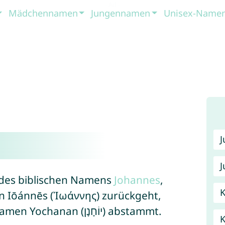
Mädchennamen
Jungennamen
Unisex-Name
J
m des biblischen Namens
Johannes
,
K
n Iōánnēs (Ἰωάννης) zurückgeht,
der wiederum vom hebräischen Namen Yochanan (יוֹחָנָן) abstammt.