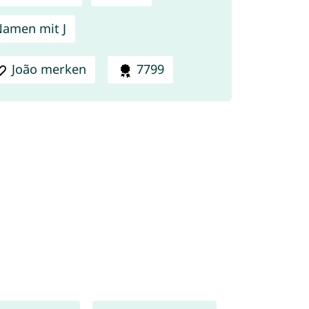
amen mit J
João merken
7799