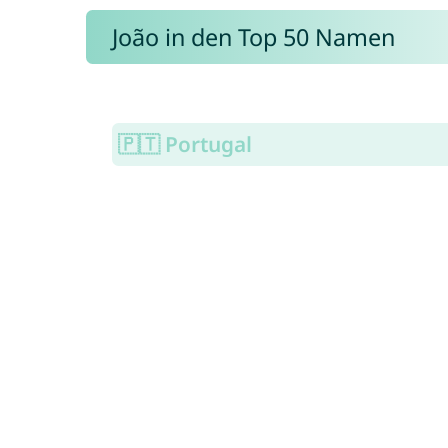
João in den Top 50 Namen
🇵🇹 Portugal