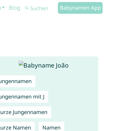
n
Blog
Babynamen App
Jungennamen
ungennamen mit J
urze Jungennamen
Kurze Namen
Namen