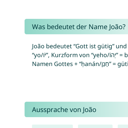
Was bedeutet der Name João?
João bedeutet “Gott ist gütig” und
“yo/יֹו”, Kurzform von “yeho/יְהוֹ” = bezieht sich auf den hebräischen
Namen Gotte
Aussprache von João