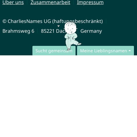
Über uns
Zusammenarbeit
Impressum
© CharliesNames UG (haftungsbeschränkt)
Brahmsweg 6
85221 Dachau
Germany
Sucht gemeinsam
Meine Lieblingsnamen