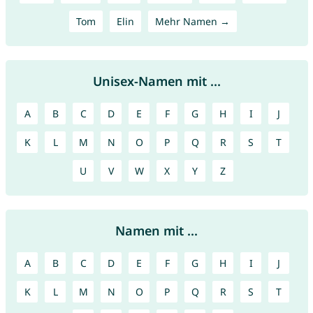
Tom
Elin
Mehr Namen →
Unisex-Namen mit ...
A
B
C
D
E
F
G
H
I
J
K
L
M
N
O
P
Q
R
S
T
U
V
W
X
Y
Z
Namen mit ...
A
B
C
D
E
F
G
H
I
J
K
L
M
N
O
P
Q
R
S
T