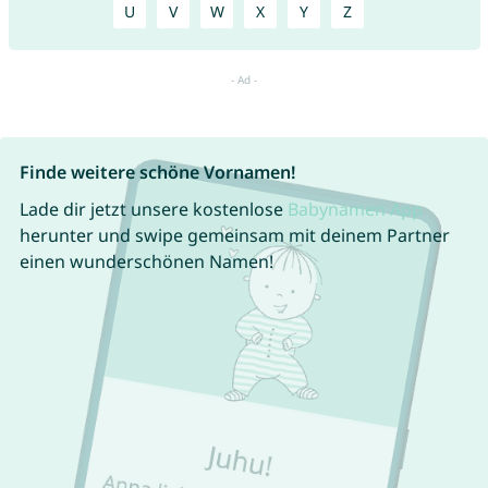
U
V
W
X
Y
Z
Finde weitere schöne Vornamen!
Lade dir jetzt unsere kostenlose
Babynamen App
herunter und swipe gemeinsam mit deinem Partner
einen wunderschönen Namen!