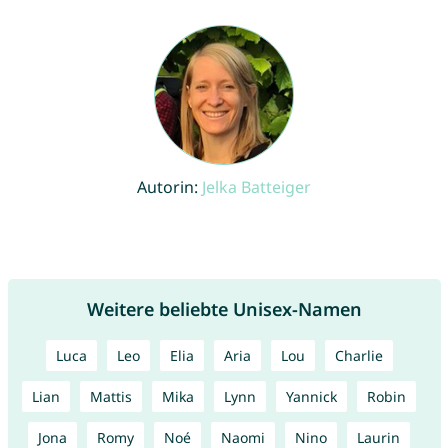
Autorin:
Jelka Batteiger
Weitere beliebte Unisex-Namen
Luca
Leo
Elia
Aria
Lou
Charlie
Lian
Mattis
Mika
Lynn
Yannick
Robin
Jona
Romy
Noé
Naomi
Nino
Laurin