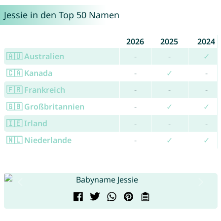
Jessie in den Top 50 Namen
2026
2025
2024
🇦🇺 Australien
-
-
✓
🇨🇦 Kanada
-
✓
-
🇫🇷 Frankreich
-
-
-
🇬🇧 Großbritannien
-
✓
✓
🇮🇪 Irland
-
-
-
🇳🇱 Niederlande
-
✓
✓