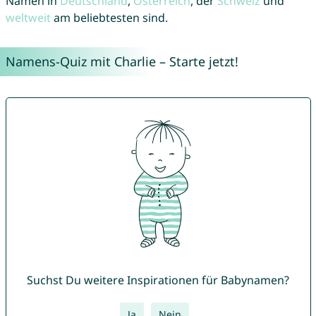
Namen in
Deutschland
,
Österreich
, der
Schweiz
und
weltweit
am beliebtesten sind.
Namens-Quiz mit Charlie – Starte jetzt!
Suchst Du weitere Inspirationen für Babynamen?
Ja
Nein