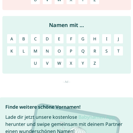
Namen mit ...
A
B
C
D
E
F
G
H
I
J
K
L
M
N
O
P
Q
R
S
T
U
V
W
X
Y
Z
Finde weitere schöne Vornamen!
Lade dir jetzt unsere kostenlose
Babynamen App
herunter und swipe gemeinsam mit deinem Partner
einen wunderschönen Namen!