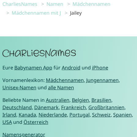
CharliesNames
Namen
Mädchennamen
Mädchennamen mit J
Jailey
Eure
Babynamen App
für
Android
und
iPhone
Vornamenlexikon:
Mädchennamen
,
Jungennamen
,
Unisex-Namen
und
alle Namen
Beliebte Namen in
Australien
,
Belgien
,
Brasilien
,
Deutschland
,
Dänemark
,
Frankreich
,
Großbritannien
,
Irland
,
Kanada
,
Niederlande
,
Portugal
,
Schweiz
,
Spanien
,
USA
und
Österreich
Namensgenerator