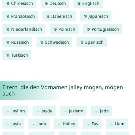
Chinesisch
Deutsch
Englisch
Französisch
Italienisch
Japanisch
Niederländisch
Polnisch
Portugiesisch
Russisch
Schwedisch
Spanisch
Türkisch
Eltern, die den Vornamen Jailey mögen, mögen
auch
Jaylinn
Jayda
Jazlynn
Jade
Jayla
Jada
Hailey
Fay
Liam