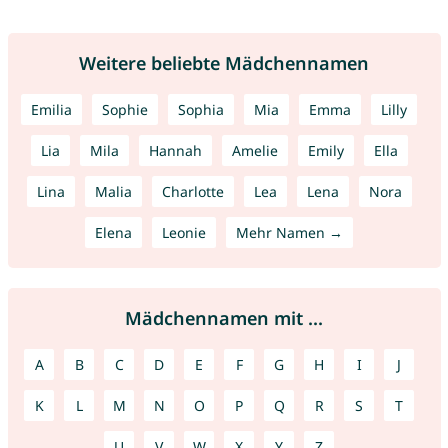
Weitere beliebte Mädchennamen
Emilia
Sophie
Sophia
Mia
Emma
Lilly
Lia
Mila
Hannah
Amelie
Emily
Ella
Lina
Malia
Charlotte
Lea
Lena
Nora
Elena
Leonie
Mehr Namen →
Mädchennamen mit ...
A
B
C
D
E
F
G
H
I
J
K
L
M
N
O
P
Q
R
S
T
U
V
W
X
Y
Z