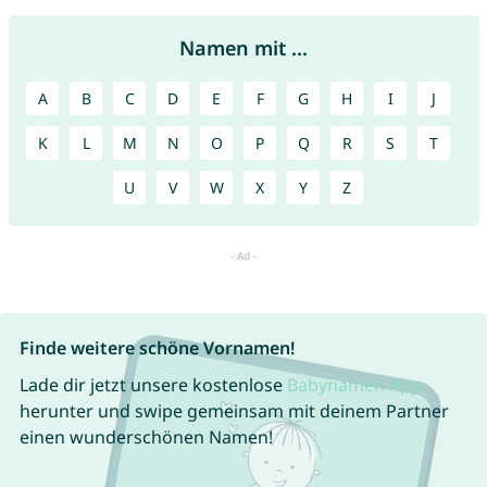
Namen mit ...
A
B
C
D
E
F
G
H
I
J
K
L
M
N
O
P
Q
R
S
T
U
V
W
X
Y
Z
Finde weitere schöne Vornamen!
Lade dir jetzt unsere kostenlose
Babynamen App
herunter und swipe gemeinsam mit deinem Partner
einen wunderschönen Namen!