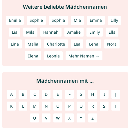
Weitere beliebte Mädchennamen
Emilia
Sophie
Sophia
Mia
Emma
Lilly
Lia
Mila
Hannah
Amelie
Emily
Ella
Lina
Malia
Charlotte
Lea
Lena
Nora
Elena
Leonie
Mehr Namen →
Mädchennamen mit ...
A
B
C
D
E
F
G
H
I
J
K
L
M
N
O
P
Q
R
S
T
U
V
W
X
Y
Z