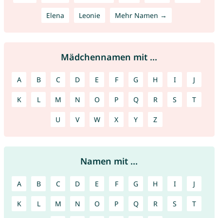
Elena
Leonie
Mehr Namen →
Mädchennamen mit ...
A
B
C
D
E
F
G
H
I
J
K
L
M
N
O
P
Q
R
S
T
U
V
W
X
Y
Z
Namen mit ...
A
B
C
D
E
F
G
H
I
J
K
L
M
N
O
P
Q
R
S
T