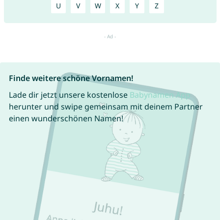
U
V
W
X
Y
Z
Finde weitere schöne Vornamen!
Lade dir jetzt unsere kostenlose
Babynamen App
herunter und swipe gemeinsam mit deinem Partner
einen wunderschönen Namen!