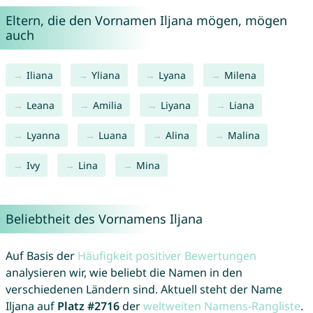
Eltern, die den Vornamen Iljana mögen, mögen
auch
Iliana
Yliana
Lyana
Milena
Leana
Amilia
Liyana
Liana
Lyanna
Luana
Alina
Malina
Ivy
Lina
Mina
Beliebtheit des Vornamens Iljana
Auf Basis der
Häufigkeit positiver Bewertungen
analysieren wir, wie beliebt die Namen in den
verschiedenen Ländern sind. Aktuell steht der Name
Iljana auf
Platz #2716
der
weltweiten Namens-Rangliste
.