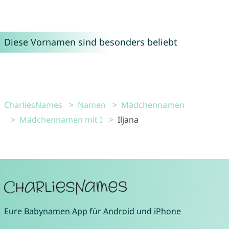
Diese Vornamen sind besonders beliebt
CharliesNames
Namen
Mädchennamen
Mädchennamen mit I
Iljana
Eure
Babynamen App
für
Android
und
iPhone