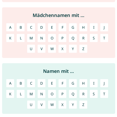
Mädchennamen mit ...
A
B
C
D
E
F
G
H
I
J
K
L
M
N
O
P
Q
R
S
T
U
V
W
X
Y
Z
Namen mit ...
A
B
C
D
E
F
G
H
I
J
K
L
M
N
O
P
Q
R
S
T
U
V
W
X
Y
Z