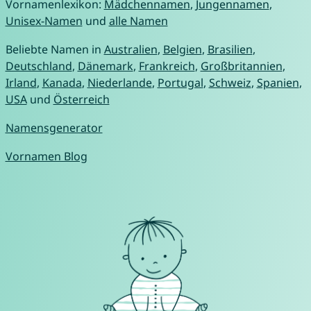
Vornamenlexikon:
Mädchennamen
,
Jungennamen
,
Unisex-Namen
und
alle Namen
Beliebte Namen in
Australien
,
Belgien
,
Brasilien
,
Deutschland
,
Dänemark
,
Frankreich
,
Großbritannien
,
Irland
,
Kanada
,
Niederlande
,
Portugal
,
Schweiz
,
Spanien
,
USA
und
Österreich
Namensgenerator
Vornamen Blog