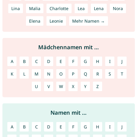
Lina
Malia
Charlotte
Lea
Lena
Nora
Elena
Leonie
Mehr Namen →
Mädchennamen mit ...
A
B
C
D
E
F
G
H
I
J
K
L
M
N
O
P
Q
R
S
T
U
V
W
X
Y
Z
Namen mit ...
A
B
C
D
E
F
G
H
I
J