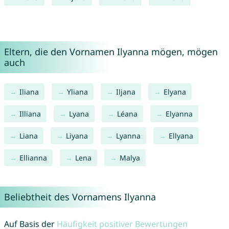
Eltern, die den Vornamen Ilyanna mögen, mögen
auch
Iliana
Yliana
Iljana
Elyana
Illiana
Lyana
Léana
Elyanna
Liana
Liyana
Lyanna
Ellyana
Ellianna
Lena
Malya
Beliebtheit des Vornamens Ilyanna
Auf Basis der
Häufigkeit positiver Bewertungen