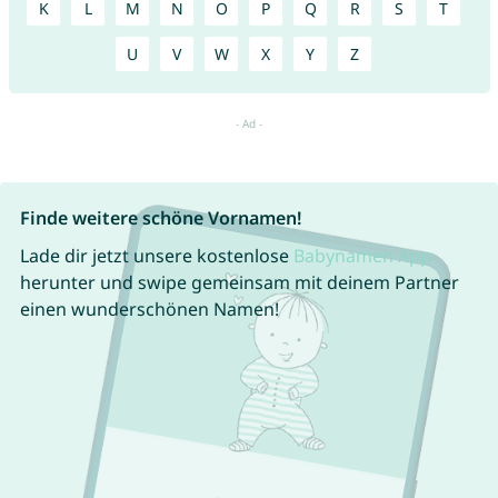
K
L
M
N
O
P
Q
R
S
T
U
V
W
X
Y
Z
Finde weitere schöne Vornamen!
Lade dir jetzt unsere kostenlose
Babynamen App
herunter und swipe gemeinsam mit deinem Partner
einen wunderschönen Namen!