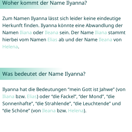
Woher kommt der Name Ilyanna?
Zum Namen Ilyanna lässt sich leider keine eindeutige
Herkunft finden. Ilyanna könnte eine Abwandlung der
Namen
Iliana
oder
Ileana
sein. Der Name
Iliana
stammt
hierbei vom Namen
Elias
ab und der Name
Ileana
von
Helena
.
Was bedeutet der Name Ilyanna?
Ilyanna hat die Bedeutungen “mein Gott ist Jahwe” (von
Iliana
bzw.
Elias
) oder “die Fackel”, “der Mond”, “die
Sonnenhafte”, “die Strahlende”, “die Leuchtende” und
“die Schöne” (von
Ileana
bzw.
Helena
).