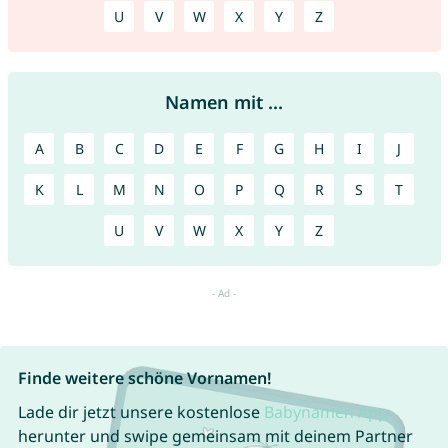
U
V
W
X
Y
Z
Namen mit ...
A
B
C
D
E
F
G
H
I
J
K
L
M
N
O
P
Q
R
S
T
U
V
W
X
Y
Z
Finde weitere schöne Vornamen!
Lade dir jetzt unsere kostenlose
Babynamen App
herunter und swipe gemeinsam mit deinem Partner