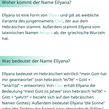
Woher kommt der Name Ellyana?
Ellyana ist eine Form von
Eliana
und gilt als weibliche
Variante des Jungennamens
Elias
, der aus dem
Hebräischen stammt. Außerdem stammt Ellyana vom
lateinischen Namen
Aeliana
ab, der griechische Wurzeln
hat.
Was bedeutet der Name Ellyana?
Ellyana bedeutet im Hebräischen wörtlich “mein Gott hat
mir geantwortet” (von hebräisch “el/אֵל” = Gott +
“‘aná/עָנָה” = antworten). Von
Elias
erhält Ellyana die
Bedeutung “mein Gott ist Jahwe” (von hebräisch “el/אֵל” =
Gott + “yah/יָה” = bezieht sich auf den hebräischen
Namen Gottes). Außerdem bedeutet Ellyana “die Sonne”
oder “die Tochter der Sonne” (von altgriechisch “hēlios/