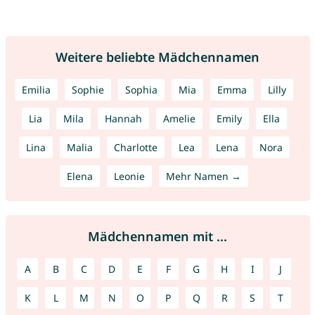
Weitere beliebte Mädchennamen
Emilia
Sophie
Sophia
Mia
Emma
Lilly
Lia
Mila
Hannah
Amelie
Emily
Ella
Lina
Malia
Charlotte
Lea
Lena
Nora
Elena
Leonie
Mehr Namen →
Mädchennamen mit ...
A
B
C
D
E
F
G
H
I
J
K
L
M
N
O
P
Q
R
S
T