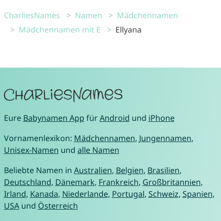
CharliesNames
Namen
Mädchennamen
Mädchennamen mit E
Ellyana
Eure
Babynamen App
für
Android
und
iPhone
Vornamenlexikon:
Mädchennamen
,
Jungennamen
,
Unisex-Namen
und
alle Namen
Beliebte Namen in
Australien
,
Belgien
,
Brasilien
,
Deutschland
,
Dänemark
,
Frankreich
,
Großbritannien
,
Irland
,
Kanada
,
Niederlande
,
Portugal
,
Schweiz
,
Spanien
,
USA
und
Österreich