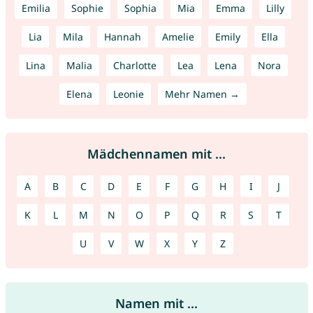
Emilia
Sophie
Sophia
Mia
Emma
Lilly
Lia
Mila
Hannah
Amelie
Emily
Ella
Lina
Malia
Charlotte
Lea
Lena
Nora
Elena
Leonie
Mehr Namen →
Mädchennamen mit ...
A
B
C
D
E
F
G
H
I
J
K
L
M
N
O
P
Q
R
S
T
U
V
W
X
Y
Z
Namen mit ...