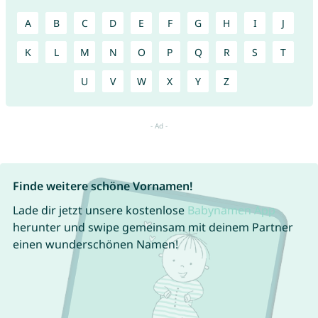
A
B
C
D
E
F
G
H
I
J
K
L
M
N
O
P
Q
R
S
T
U
V
W
X
Y
Z
Finde weitere schöne Vornamen!
Lade dir jetzt unsere kostenlose
Babynamen App
herunter und swipe gemeinsam mit deinem Partner
einen wunderschönen Namen!