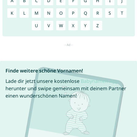
A
B
C
D
E
F
G
H
I
J
K
L
M
N
O
P
Q
R
S
T
U
V
W
X
Y
Z
Finde weitere schöne Vornamen!
Lade dir jetzt unsere kostenlose
Babynamen App
herunter und swipe gemeinsam mit deinem Partner
einen wunderschönen Namen!