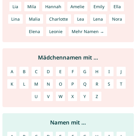
Lia
Mila
Hannah
Amelie
Emily
Ella
Lina
Malia
Charlotte
Lea
Lena
Nora
Elena
Leonie
Mehr Namen →
Mädchennamen mit ...
A
B
C
D
E
F
G
H
I
J
K
L
M
N
O
P
Q
R
S
T
U
V
W
X
Y
Z
Namen mit ...