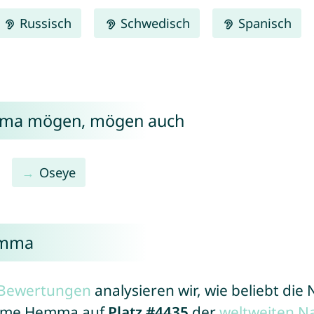
Russisch
Schwedisch
Spanisch
emma mögen, mögen auch
Oseye
emma
r Bewertungen
analysieren wir, wie beliebt di
 Name Hemma auf
Platz #4435
der
weltweiten N