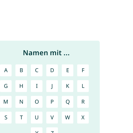
Namen mit ...
A
B
C
D
E
F
G
H
I
J
K
L
M
N
O
P
Q
R
S
T
U
V
W
X