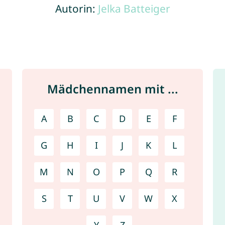
Autorin:
Jelka Batteiger
Mädchennamen mit ...
A
B
C
D
E
F
G
H
I
J
K
L
M
N
O
P
Q
R
S
T
U
V
W
X