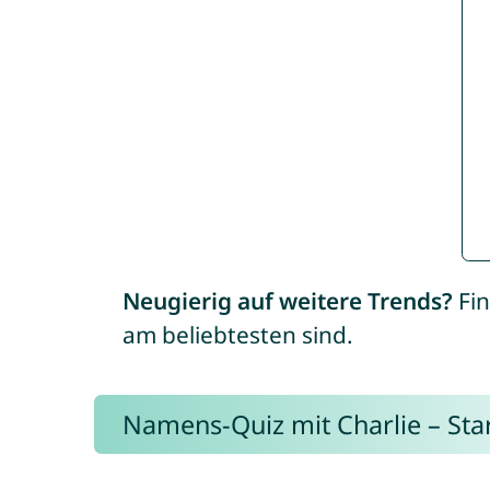
Neugierig auf weitere Trends?
Fin
am beliebtesten sind.
Namens-Quiz mit Charlie – Start