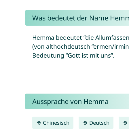
Was bedeutet der Name Hem
Hemma bedeutet “die Allumfassend
(von althochdeutsch “ermen/irmin
Bedeutung “Gott ist mit uns”.
Aussprache von Hemma
Chinesisch
Deutsch