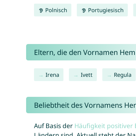
Polnisch
Portugiesisch
Eltern, die den Vornamen H
Irena
Ivett
Regula
Beliebtheit des Vornamens H
Auf Basis der
Häufigkeit positive
Ländern sind. Aktuell steht der